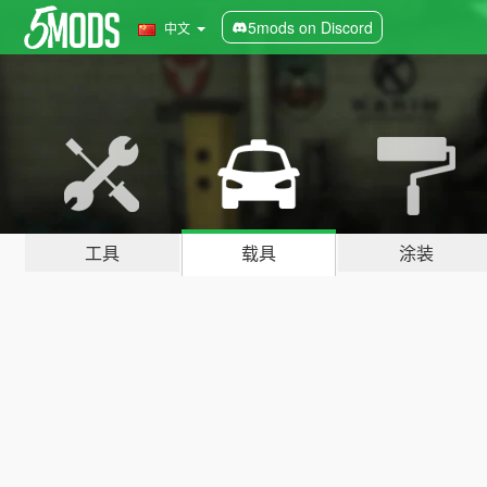
5mods on Discord
中文
工具
载具
涂装