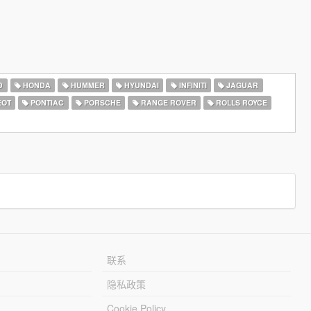
D
HONDA
HUMMER
HYUNDAI
INFINITI
JAGUAR
EOT
PONTIAC
PORSCHE
RANGE ROVER
ROLLS ROYCE
联系
隐私政策
Cookie Policy