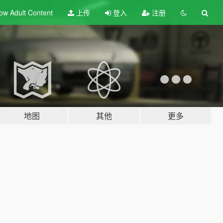
ow Adult
Content
上传
登入
注册
地图
其他
更多