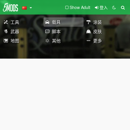
Show Adult
登入
工具
载具
涂装
武器
脚本
皮肤
地图
其他
更多