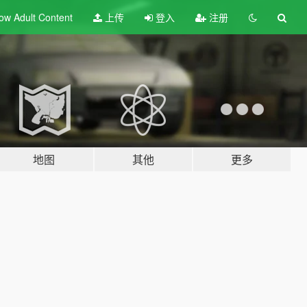
ow Adult
Content
上传
登入
注册
地图
其他
更多