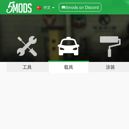
5mods on Discord
中文
工具
载具
涂装