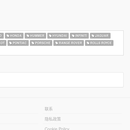
D
HONDA
HUMMER
HYUNDAI
INFINITI
JAGUAR
EOT
PONTIAC
PORSCHE
RANGE ROVER
ROLLS ROYCE
联系
隐私政策
Cookie Policy