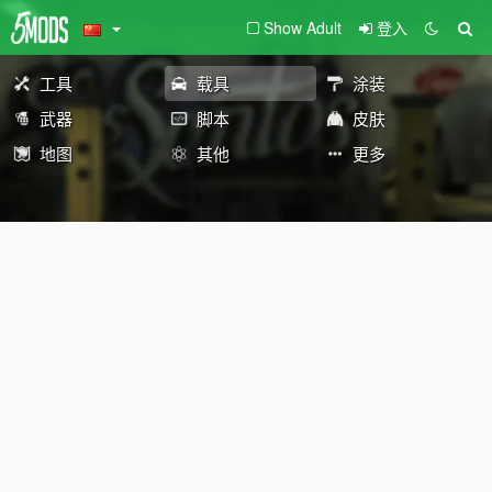
Show Adult
登入
工具
载具
涂装
武器
脚本
皮肤
地图
其他
更多