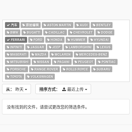
汽车
原始编辑
ASTON MARTIN
AUDI
BENTLEY
BMW
BUGATTI
CADILLAC
CHEVROLET
DODGE
FERRARI
FORD
HONDA
HUMMER
HYUNDAI
INFINITI
JAGUAR
JEEP
LAMBORGHINI
LEXUS
MASERATI
MAZDA
MCLAREN
MERCEDES-BENZ
MITSUBISHI
NISSAN
PAGANI
PEUGEOT
PONTIAC
PORSCHE
RANGE ROVER
ROLLS ROYCE
SUBARU
TOYOTA
VOLKSWAGEN
从：
昨天
排序方式：
最近上传
没有找到的文件，请尝试更改您的筛选条件。