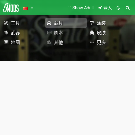
Show Adult
登入
工具
载具
涂装
武器
脚本
皮肤
地图
其他
更多