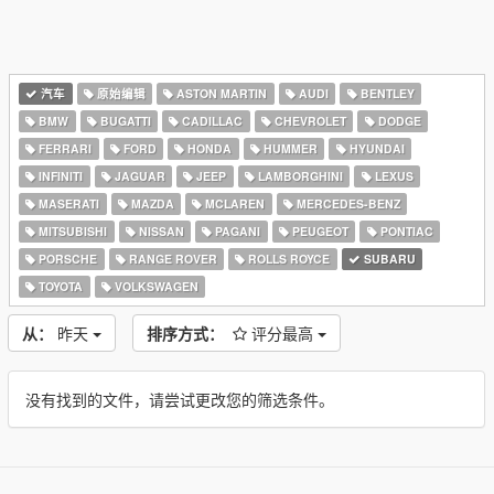
汽车
原始编辑
ASTON MARTIN
AUDI
BENTLEY
BMW
BUGATTI
CADILLAC
CHEVROLET
DODGE
FERRARI
FORD
HONDA
HUMMER
HYUNDAI
INFINITI
JAGUAR
JEEP
LAMBORGHINI
LEXUS
MASERATI
MAZDA
MCLAREN
MERCEDES-BENZ
MITSUBISHI
NISSAN
PAGANI
PEUGEOT
PONTIAC
PORSCHE
RANGE ROVER
ROLLS ROYCE
SUBARU
TOYOTA
VOLKSWAGEN
从：
昨天
排序方式：
评分最高
没有找到的文件，请尝试更改您的筛选条件。