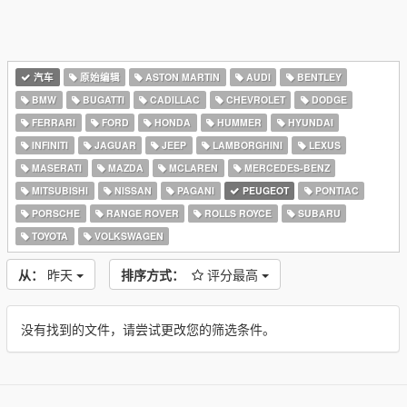
汽车
原始编辑
ASTON MARTIN
AUDI
BENTLEY
BMW
BUGATTI
CADILLAC
CHEVROLET
DODGE
FERRARI
FORD
HONDA
HUMMER
HYUNDAI
INFINITI
JAGUAR
JEEP
LAMBORGHINI
LEXUS
MASERATI
MAZDA
MCLAREN
MERCEDES-BENZ
MITSUBISHI
NISSAN
PAGANI
PEUGEOT
PONTIAC
PORSCHE
RANGE ROVER
ROLLS ROYCE
SUBARU
TOYOTA
VOLKSWAGEN
从：
昨天
排序方式：
评分最高
没有找到的文件，请尝试更改您的筛选条件。