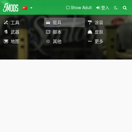
Show Adult
登入
工具
载具
涂装
武器
脚本
皮肤
地图
其他
更多