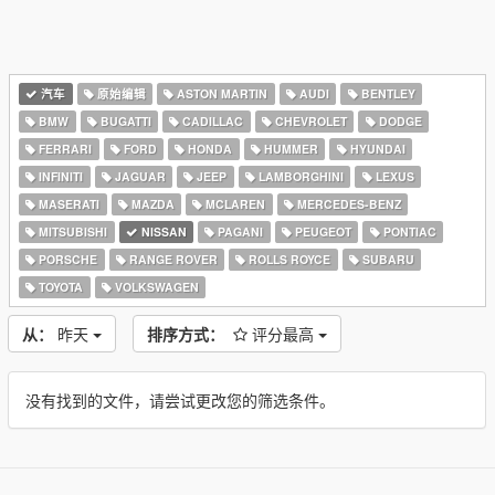
汽车
原始编辑
ASTON MARTIN
AUDI
BENTLEY
BMW
BUGATTI
CADILLAC
CHEVROLET
DODGE
FERRARI
FORD
HONDA
HUMMER
HYUNDAI
INFINITI
JAGUAR
JEEP
LAMBORGHINI
LEXUS
MASERATI
MAZDA
MCLAREN
MERCEDES-BENZ
MITSUBISHI
NISSAN
PAGANI
PEUGEOT
PONTIAC
PORSCHE
RANGE ROVER
ROLLS ROYCE
SUBARU
TOYOTA
VOLKSWAGEN
从：
昨天
排序方式：
评分最高
没有找到的文件，请尝试更改您的筛选条件。