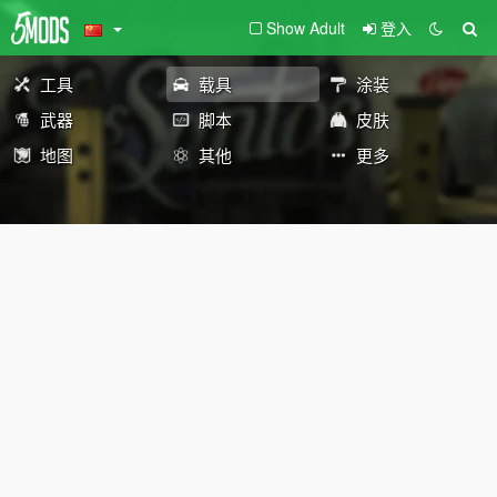
Show Adult
登入
工具
载具
涂装
武器
脚本
皮肤
地图
其他
更多