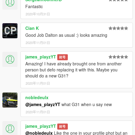
Fantastic
2020年10月31日
Cian K
Good Job Dalton as usual :) looks amazing
2020年11月01日
james_playzYT
封号
Amazing! I have already brought one from another
person but defo replacing it with this. Maybe you
should do a new G31?
2020年11月01日
nobledeulx
@james_playzYT
what G31 when u say new
2020年11月01日
james_playzYT
封号
@nobledeulx
Like the one in your profile phot but an