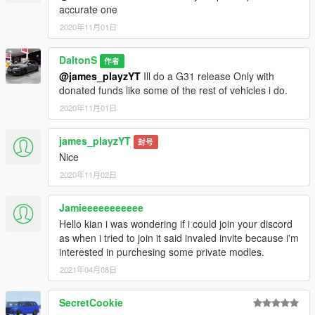
accurate one
2020年11月01日
DaltonS
作者
@james_playzYT
Ill do a G31 release Only with
donated funds like some of the rest of vehicles i do.
2020年11月01日
james_playzYT
封号
Nice
2020年11月02日
Jamieeeeeeeeeee
Hello kian i was wondering if i could join your discord
as when i tried to join it said invaled invite because i'm
interested in purchesing some private modles.
2021年04月08日
SecretCookie