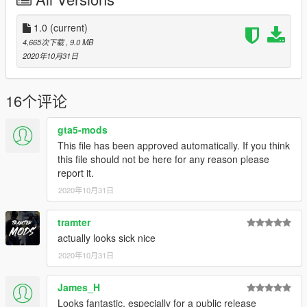
Dalton's Discord: https://discord.gg/dYd7jq23ZV
1.0
(current)
4,665次下载
, 9.0 MB
2020年10月31日
16个评论
gta5-mods
This file has been approved automatically. If you think
this file should not be here for any reason please
report it.
2020年10月31日
tramter
actually looks sick nice
2020年10月31日
James_H
Looks fantastic, especially for a public release