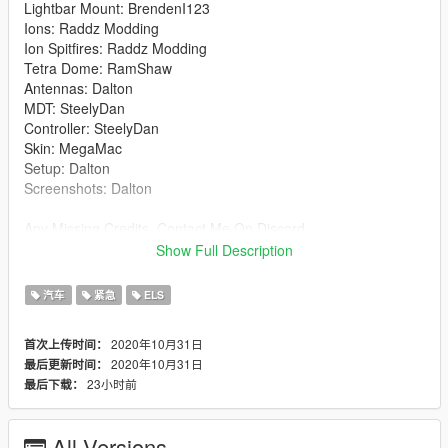
Lightbar Mount: BrendenI123
Ions: Raddz Modding
Ion Spitfires: Raddz Modding
Tetra Dome: RamShaw
Antennas: Dalton
MDT: SteelyDan
Controller: SteelyDan
Skin: MegaMac
Setup: Dalton
Screenshots: Dalton
Any Missing Credits, Contact Me On Discord
Show Full Description
Install:
GTAV-mods-update-x64-dlcpacks-patchday22-dlc.rpf-x64-
汽车
紧急
ELS
levels-gta5-vehicles.rpf
2020年10月31日
首次上传时间：
Please Contact Me Visa Discord If There's Any Issues.
2020年10月31日
最后更新时间：
23小时前
最后下载：
Hateful criticism wont taken on board but if they is anything
missing or wrong, comment and ill get it sorted and updated.
All Versions