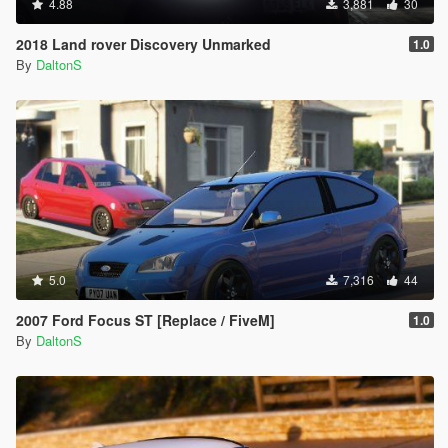
4.88
3,881
30
2018 Land rover Discovery Unmarked
1.0
By
DaltonS
5.0
7,316
44
2007 Ford Focus ST [Replace / FiveM]
1.0
By
DaltonS