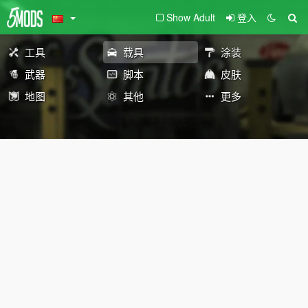
Show Adult
登入
工具
载具
涂装
武器
脚本
皮肤
地图
其他
更多