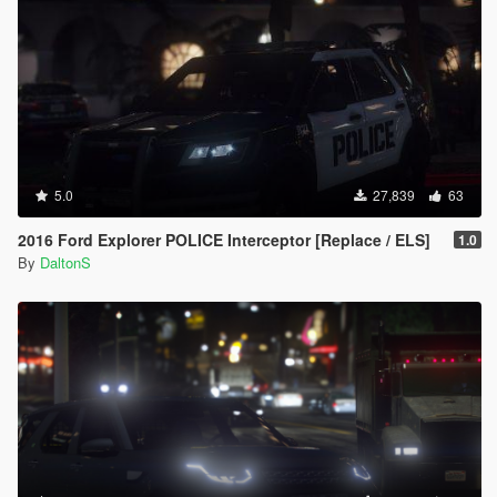
5.0
27,839
63
2016 Ford Explorer POLICE Interceptor [Replace / ELS]
1.0
By
DaltonS