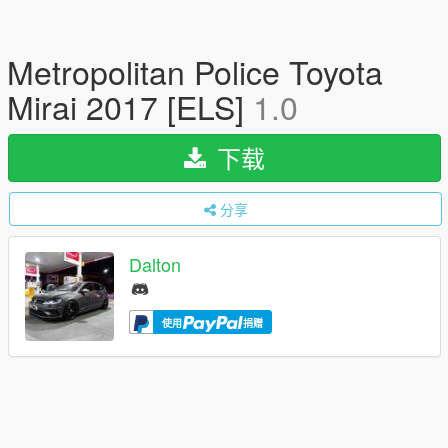
Metropolitan Police Toyota
Mirai 2017 [ELS]
1.0
下载
分享
Dalton
使用
捐赠