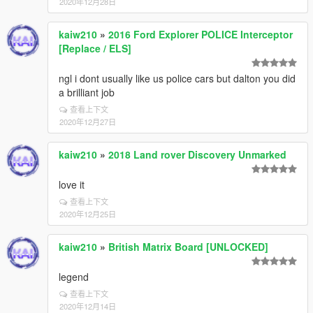
2020年12月28日
kaiw210
»
2016 Ford Explorer POLICE Interceptor
[Replace / ELS]
ngl i dont usually like us police cars but dalton you did
a brilliant job
查看上下文
2020年12月27日
kaiw210
»
2018 Land rover Discovery Unmarked
love it
查看上下文
2020年12月25日
kaiw210
»
British Matrix Board [UNLOCKED]
legend
查看上下文
2020年12月14日