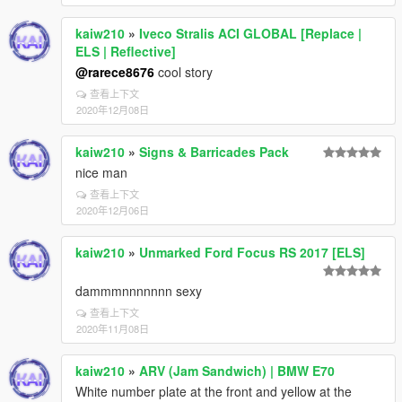
kaiw210
»
Iveco Stralis ACI GLOBAL [Replace |
ELS | Reflective]
@rarece8676
cool story
查看上下文
2020年12月08日
kaiw210
»
Signs & Barricades Pack
nice man
查看上下文
2020年12月06日
kaiw210
»
Unmarked Ford Focus RS 2017 [ELS]
dammmnnnnnnn sexy
查看上下文
2020年11月08日
kaiw210
»
ARV (Jam Sandwich) | BMW E70
White number plate at the front and yellow at the