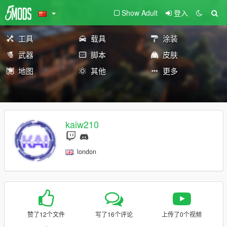
Show Adult
登入
工具
载具
涂装
武器
脚本
皮肤
地图
其他
更多
kaiw210
london
赞了12个文件
写了16个评论
上传了0个视频