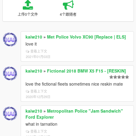
上传0个文件
4个跟随者
kaiw210
»
Met Police Volvo XC90 [Replace | ELS]
love it
查看上下文
2021年01月03日
kaiw210
»
Fictional 2018 BMW X5 F15 - [RESKIN]
love the fictional fleets sometimes nice reskin mate
查看上下文
2020年12月29日
kaiw210
»
Metropolitan Police "Jam Sandwich"
Ford Explorer
what in tarnation
查看上下文