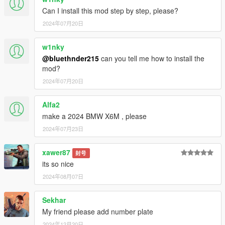
Can I install this mod step by step, please?
2024年07月20日
w1nky
@bluethnder215
can you tell me how to install the
mod?
2024年07月20日
Alfa2
make a 2024 BMW X6M , please
2024年07月23日
xawer87
封号
its so nice
2024年08月07日
Sekhar
My friend please add number plate
2024年12月20日