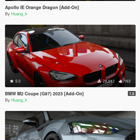
Apollo IE Orange Dragon [Add-On]
By
Huang_h
5.0
28,012
163
BMW M2 Coupe (G87) 2023 [Add-On]
1.0
By
Huang_h