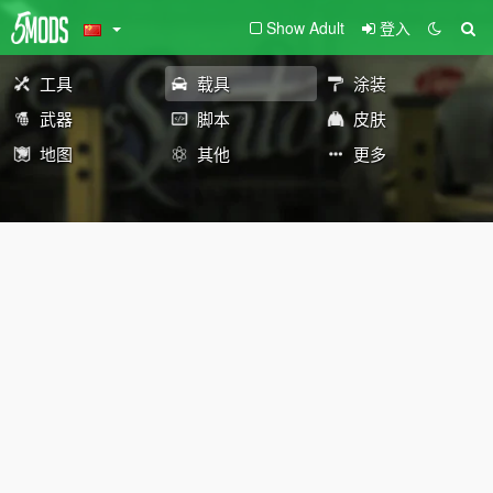
Show Adult
登入
工具
载具
涂装
武器
脚本
皮肤
地图
其他
更多