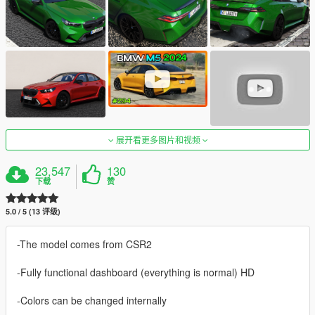
展开看更多图片和视频
23,547
130
下载
赞
5.0 / 5 (13 评级)
-The model comes from CSR2
-Fully functional dashboard (everything is normal) HD
-Colors can be changed internally