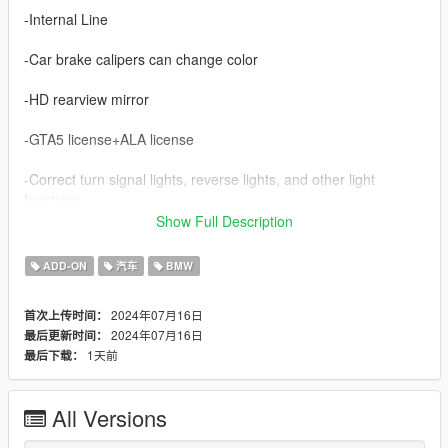
-Internal Line
-Car brake calipers can change color
-HD rearview mirror
-GTA5 license+ALA license
-Correct turn signal lights, reverse lights, and other light
functions
Show Full Description
-Correct body type
ADD-ON
汽车
BMW
-The real engine
2024年07月16日
首次上传时间：
-The correct car trunk
2024年07月16日
最后更新时间：
1天前
最后下载：
-Accurate exterior lights
-Accurately operate the steering wheel
All Versions
-Real steering wheel angle