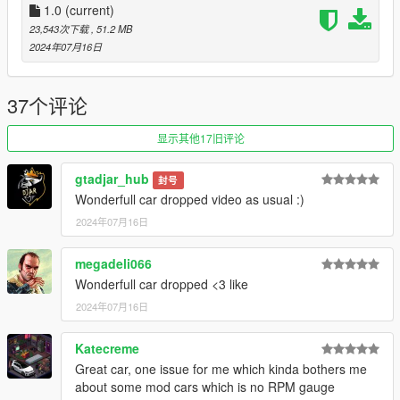
1.0
(current)
Original color=body color
23,543次下载
, 51.2 MB
2024年07月16日
Secondary colors=leather color, stitching color, instrument color
Wheel color=caliper color
37个评论
-------------------------------------------------------
显示其他17旧评论
-模型来自于CSR2
gtadjar_hub
封号
Wonderfull car dropped video as usual :)
-完全工作的仪表板（一切正常）HD
2024年07月16日
-内部可以更改颜色
megadeli066
-内线
Wonderfull car dropped <3 like
2024年07月16日
-汽车制动卡钳可以变色
Katecreme
-HD后视镜
Great car, one issue for me which kinda bothers me
-gta5牌照+ALA牌照
about some mod cars which is no RPM gauge