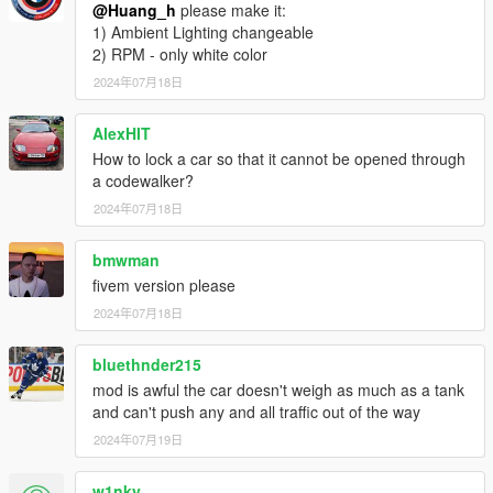
@Huang_h
please make it:
1) Ambient Lighting changeable
2) RPM - only white color
2024年07月18日
AlexHIT
How to lock a car so that it cannot be opened through
a codewalker?
2024年07月18日
bmwman
fivem version please
2024年07月18日
bluethnder215
mod is awful the car doesn't weigh as much as a tank
and can't push any and all traffic out of the way
2024年07月19日
w1nky