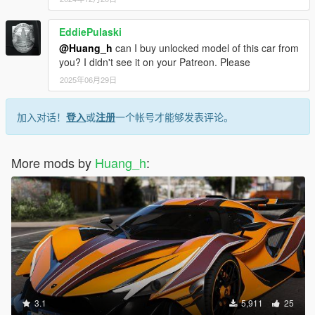
EddiePulaski
@Huang_h
can I buy unlocked model of this car from
you? I didn't see it on your Patreon. Please
2025年06月29日
加入对话！
登入
或
注册
一个帐号才能够发表评论。
More mods by
Huang_h
:
3.1
5,911
25