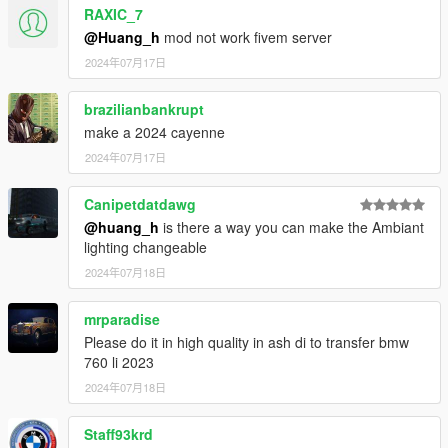
RAXIC_7
@Huang_h
mod not work fivem server
2024年07月17日
brazilianbankrupt
make a 2024 cayenne
2024年07月17日
Canipetdatdawg
@huang_h
is there a way you can make the Ambiant
lighting changeable
2024年07月18日
mrparadise
Please do it in high quality in ash di to transfer bmw
760 li 2023
2024年07月18日
Staff93krd