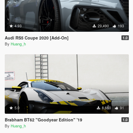
4.93
29,490
193
Audi RS5 Coupe 2020 [Add-On]
1.0
By
Huang_h
5.0
8,660
91
Brabham BT62 "Goodyear Edition" '19
1.0
By
Huang_h