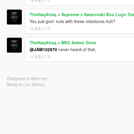
查看上下文
TheHaqAttaq
»
Supreme x Swarovski Box Logo Tee
You just goin' nuts with these retextures huh?
查看上下文
TheHaqAttaq
»
MK2 Ammo Giver
@JAM102970
never heard-of that,
查看上下文
Designed in Alderney
Made in Los Santos