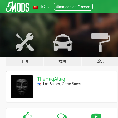
5mods on Discord
中文
工具
载具
涂装
TheHaqAttaq
Los Santos, Grove Street