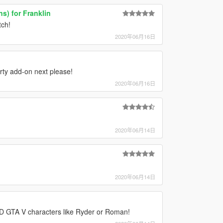
ns) for Franklin
tch!
2020年06月16日
ty add-on next please!
2020年06月16日
2020年06月14日
2020年06月14日
D GTA V characters like Ryder or Roman!