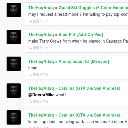
TheHaqAttaq
»
Gucci Ski Goggles (6 Color Variatio
may I request a head-model? I'm willing to pay top-kno
查看上下文
TheHaqAttaq
»
Brad Pitt [Add-On Ped]
make Terry Crews from when he played in Sausage Par
查看上下文
TheHaqAttaq
»
Anonymous HQ [Menyoo]
hmm'
查看上下文
TheHaqAttaq
»
Catalina (GTA 3 & San Andreas)
@DoctorMike
what?
查看上下文
TheHaqAttaq
»
Catalina (GTA 3 & San Andreas)
keep-it up dude, amazing work...can you make other H