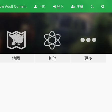
ow Adult
Content
上传
登入
注册
地图
其他
更多