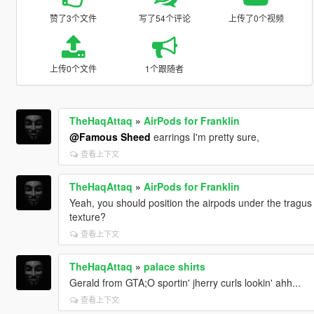
赞了3个文件
写了54个评论
上传了0个视频
上传0个文件
1个跟随者
TheHaqAttaq
»
AirPods for Franklin
@Famous Sheed
earrings I'm pretty sure,
查看上下文
TheHaqAttaq
»
AirPods for Franklin
Yeah, you should position the airpods under the tragus
texture?
查看上下文
TheHaqAttaq
»
palace shirts
Gerald from GTA;O sportin' jherry curls lookin' ahh...
查看上下文