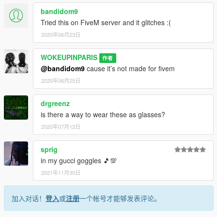
bandidom9
Tried this on FiveM server and it glitches :(
2020年06月23日
WOKEUPINPARIS
作者
@bandidom9
cause it’s not made for fivem
2020年06月25日
drgreenz
is there a way to wear these as glasses?
2020年07月12日
sprig
in my gucci goggles 🎵💯
2021年11月30日
加入对话！
登入
或
注册
一个帐号才能够发表评论。