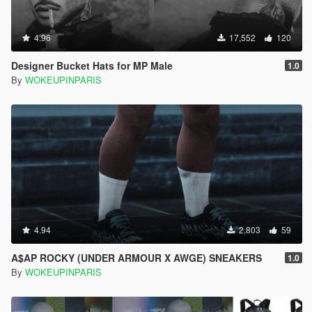
4.96
17,552
120
Designer Bucket Hats for MP Male
1.0
By
WOKEUPINPARIS
4.94
2,803
59
A$AP ROCKY (UNDER ARMOUR X AWGE) SNEAKERS
1.0
By
WOKEUPINPARIS