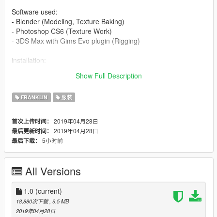
Software used:
- Blender (Modeling, Texture Baking)
- Photoshop CS6 (Texture Work)
- 3DS Max with Gims Evo plugin (Rigging)
installation:
x64v.rpf\models\cdimages\streamedpeds_players.rpf\player_o
Show Full Description
ne
FRANKLIN
服装
2019年04月28日
首次上传时间：
2019年04月28日
最后更新时间：
5小时前
最后下载：
All Versions
1.0
(current)
18,880次下载
, 9.5 MB
2019年04月28日