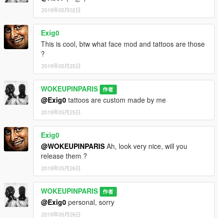
2019年05月02日
Exig0
This is cool, btw what face mod and tattoos are those
?
2019年05月25日
WOKEUPINPARIS
作者
@Exig0
tattoos are custom made by me
2019年05月25日
Exig0
@WOKEUPINPARIS
Ah, look very nice, will you
release them ?
2019年05月26日
WOKEUPINPARIS
作者
@Exig0
personal, sorry
2019年05月26日