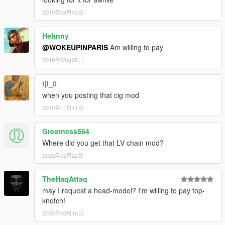
2019年08月03日
Hehnny
@WOKEUPINPARIS
Am willing to pay
2019年08月05日
tjl_0
when you posting that cig mod
2019年11月11日
Greatness564
Where did you get that LV chain mod?
2020年02月22日
TheHaqAttaq
may I request a head-model? I'm willing to pay top-
knotch!
2020年06月16日