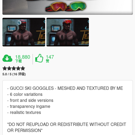
18,880
147
下载
赞
5.0 / 5 (16 评级)
- GUCCI SKI GOGGLES - MESHED AND TEXTURED BY ME
- 6 color variations
- front and side versions
- transparency ingame
- realistic textures
*DO NOT REUPLOAD OR REDISTRIBUTE WITHOUT CREDIT
OR PERMISSION*