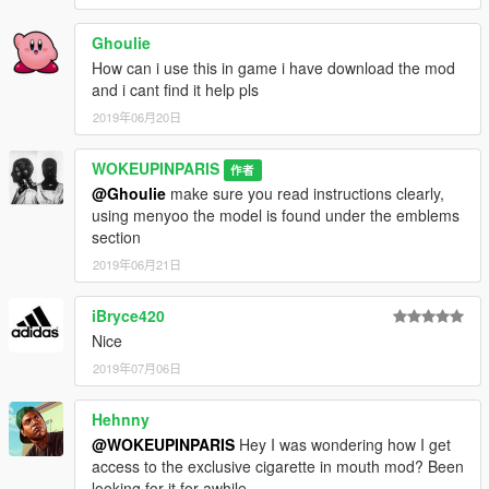
Ghoulie
How can i use this in game i have download the mod
and i cant find it help pls
2019年06月20日
WOKEUPINPARIS
作者
@Ghoulie
make sure you read instructions clearly,
using menyoo the model is found under the emblems
section
2019年06月21日
iBryce420
Nice
2019年07月06日
Hehnny
@WOKEUPINPARIS
Hey I was wondering how I get
access to the exclusive cigarette in mouth mod? Been
looking for it for awhile