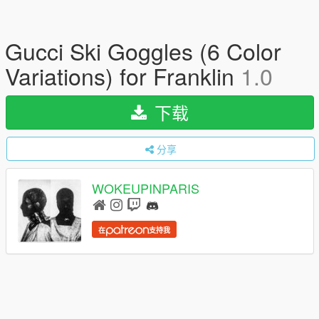
Gucci Ski Goggles (6 Color
Variations) for Franklin
1.0
下载
分享
WOKEUPINPARIS
在
支持我