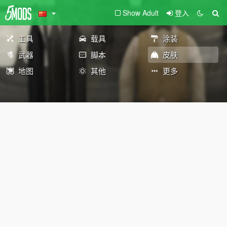
Show Adult
登入
工具
载具
涂装
武器
脚本
皮肤
地图
其他
更多