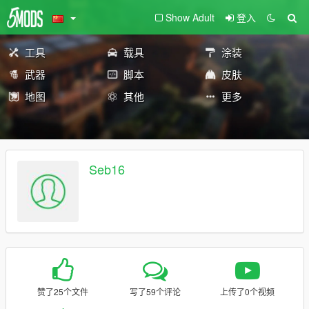
Show Adult
登入
工具
载具
涂装
武器
脚本
皮肤
地图
其他
更多
Seb16
赞了25个文件
写了59个评论
上传了0个视频