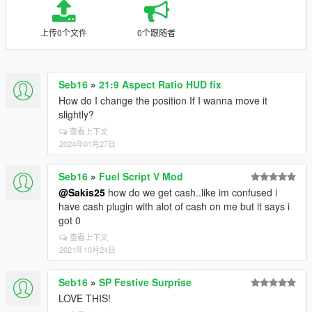
上传0个文件
0个跟随者
Seb16
»
21:9 Aspect Ratio HUD fix
How do I change the position If I wanna move it
slightly?
查看上下文
2024年01月27日
Seb16
»
Fuel Script V Mod
@Sakis25
how do we get cash..like im confused i
have cash plugin with alot of cash on me but it says i
got 0
查看上下文
2021年10月24日
Seb16
»
SP Festive Surprise
LOVE THIS!