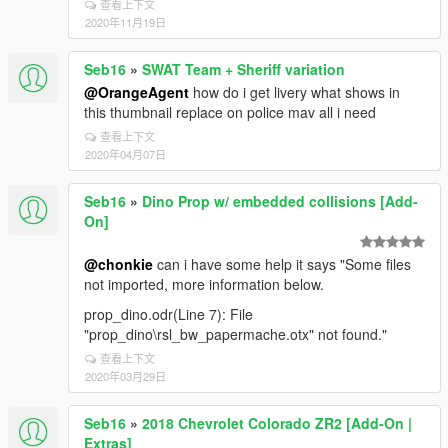
查看上下文
2020年11月19日
Seb16
»
SWAT Team + Sheriff variation
@OrangeAgent
how do i get livery what shows in
this thumbnail replace on police mav all i need
查看上下文
2020年04月07日
Seb16
»
Dino Prop w/ embedded collisions [Add-
On]
@chonkie
can i have some help it says "Some files
not imported, more information below.
prop_dino.odr(Line 7): File
"prop_dino\rsl_bw_papermache.otx" not found."
查看上下文
2020年03月29日
Seb16
»
2018 Chevrolet Colorado ZR2 [Add-On |
Extras]