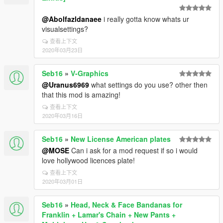
@Abolfazldanaee
i really gotta know whats ur
visualsettings?
查看上下文
2020年03月23日
Seb16
»
V-Graphics
@Uranus6969
what settings do you use? other then
that this mod is amazing!
查看上下文
2020年03月16日
Seb16
»
New License American plates
@MOSE
Can i ask for a mod request if so i would
love hollywood licences plate!
查看上下文
2020年03月01日
Seb16
»
Head, Neck & Face Bandanas for
Franklin + Lamar's Chain + New Pants +