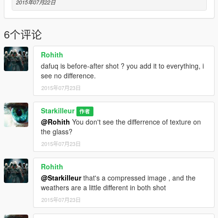
2015年07月22日
6个评论
Rohith
dafuq is before-after shot ? you add it to everything, i
see no difference.
2015年07月23日
Starkilleur
作者
@Rohith
You don't see the differrence of texture on
the glass?
2015年07月23日
Rohith
@Starkilleur
that's a compressed image , and the
weathers are a little different in both shot
2015年07月23日