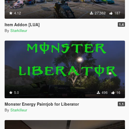
4.12
27,562
187
Item Addon [LUA]
1.4
By
Starkilleur
5.0
496
16
Monster Energy Paintjob for Liberator
1.1
By
Starkilleur