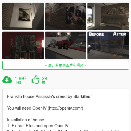
展开看更多图片和视频
1,897
29
下载
赞
Franklin house Assassin's creed by Starkilleur
You will need OpenIV (http://openiv.com/) .
Installation of house :
1. Extract Files and open OpenIV