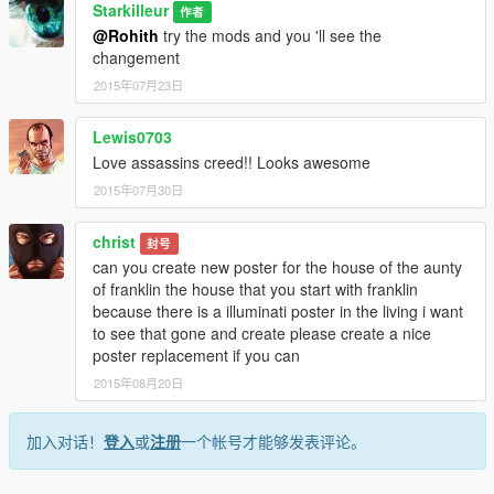
Starkilleur
作者
@Rohith
try the mods and you 'll see the
changement
2015年07月23日
Lewis0703
Love assassins creed!! Looks awesome
2015年07月30日
christ
封号
can you create new poster for the house of the aunty
of franklin the house that you start with franklin
because there is a illuminati poster in the living i want
to see that gone and create please create a nice
poster replacement if you can
2015年08月20日
加入对话！
登入
或
注册
一个帐号才能够发表评论。