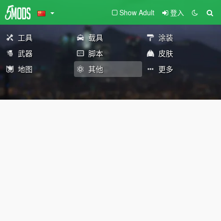
Show Adult
登入
工具
载具
涂装
武器
脚本
皮肤
地图
其他
更多