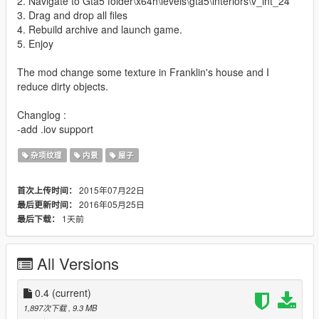
2. Navigate to Gta5 folder\x64h\levels\gta5\interiors\v_int_24
3. Drag and drop all files
4. Rebuild archive and launch game.
5. Enjoy
The mod change some texture in Franklin's house and I
reduce dirty objects.
Changlog :
-add .iov support
杂项纹理
内景
屋子
2015年07月22日
首次上传时间：
2016年05月25日
最后更新时间：
1天前
最后下载：
All Versions
0.4
(current)
1,897次下载
, 9.3 MB