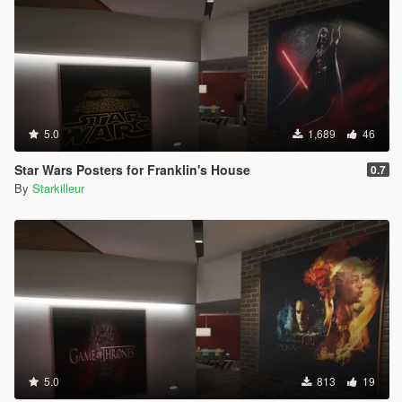
5.0
1,689
46
Star Wars Posters for Franklin's House
0.7
By
Starkilleur
5.0
813
19