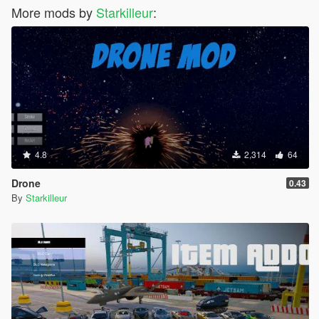
More mods by
Starkilleur
:
4.8
2,314
64
Drone
0.43
By
Starkilleur