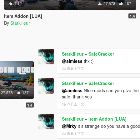
4.12
27,578
187
Item Addon [LUA]
1.4
By
Starkilleur
Starkilleur
»
SafeCracker
@aimless
thx ;)
查看上下文
Starkilleur
»
SafeCracker
@aimless
NIce mods can you give the 
27,578
187
safe. thank you
查看上下文
1.4
Starkilleur
»
Item Addon [LUA]
@Mrky
it s strange do you have a good
查看上下文