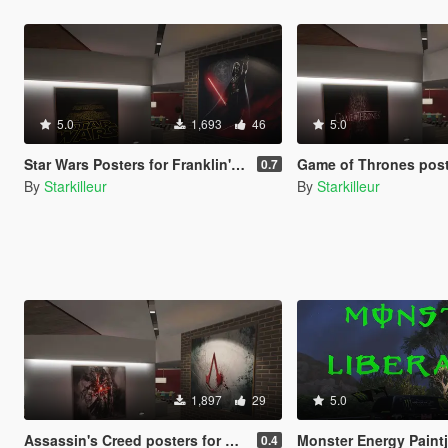
5.0
1,693
46
5.0
Star Wars Posters for Franklin's House
Game of Thrones posters for Fran
0.7
By
Starkilleur
By
Starkilleur
1,897
29
5.0
Assassin's Creed posters for Franklin's house
Monster Energy Paintjob fo
0.4