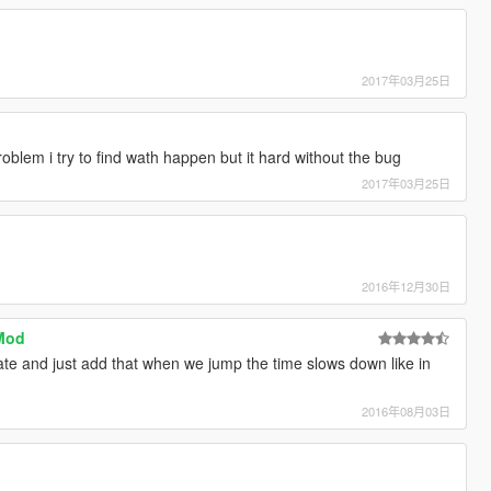
2017年03月25日
blem i try to find wath happen but it hard without the bug
2017年03月25日
2016年12月30日
 Mod
te and just add that when we jump the time slows down like in
2016年08月03日