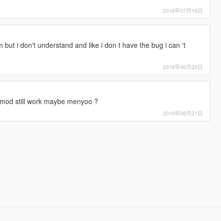
2016年07月16日
 but i don't understand and like i don t have the bug i can 't
2016年06月23日
 mod still work maybe menyoo ?
2016年06月21日