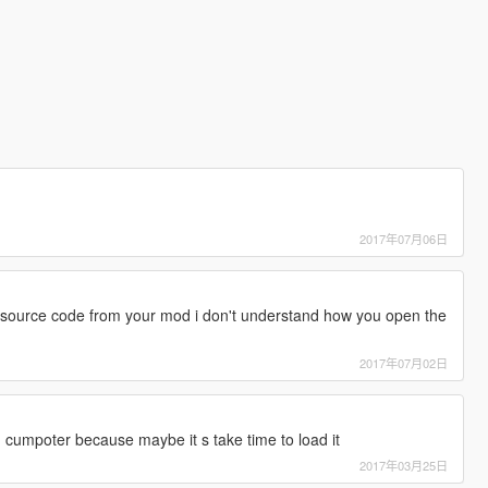
2017年07月06日
source code from your mod i don't understand how you open the
2017年07月02日
 cumpoter because maybe it s take time to load it
2017年03月25日