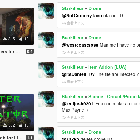
Starkilleur
»
Drone
@NotCrunchyTaco
ok cool :D
查看上下文
Starkilleur
»
Drone
815
19
@westcoastsosa
Man me i have no pro
klin's house
0.4
查看上下文
Starkilleur
»
Item Addon [LUA]
@ItsDanielFTW
The file are infected ?
查看上下文
Starkilleur
»
Stance - Crouch/Prone
@jedijosh920
If you can make an upda
Max Payne ;)
查看上下文
502
16
Starkilleur
»
Drone
r Liberator
1.1
@Zakko
delete drone.lua