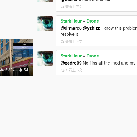
查看上下文
Starkilleur
»
Drone
@drmarc8
@yzhlzz
I know this problem
resolve it
查看上下文
Starkilleur
»
Drone
@xedro99
No i install the mod and my
5,324
54
查看上下文