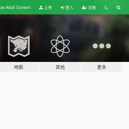
ow Adult
Content
上传
登入
注册
地图
其他
更多