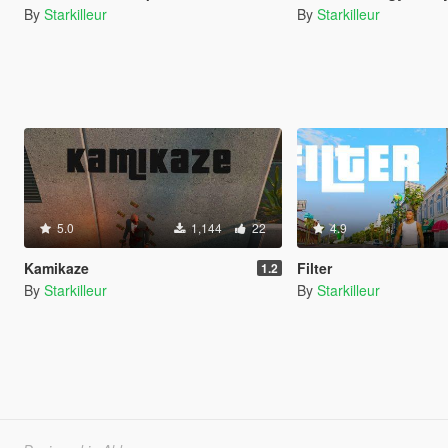
By
Starkilleur
By
Starkilleur
5.0
1,144
22
4.9
Kamikaze
Filter
1.2
By
Starkilleur
By
Starkilleur