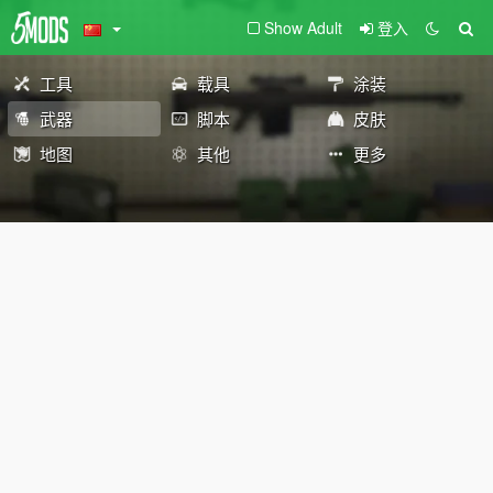
Show Adult
登入
工具
载具
涂装
武器
脚本
皮肤
地图
其他
更多