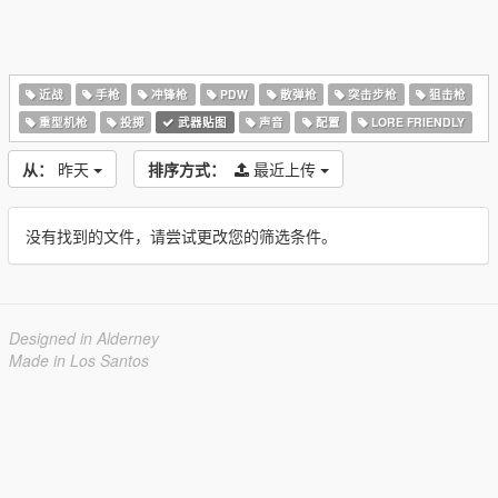
近战
手枪
冲锋枪
PDW
散弹枪
突击步枪
狙击枪
重型机枪
投掷
武器贴图
声音
配置
LORE FRIENDLY
从：
昨天
排序方式：
最近上传
没有找到的文件，请尝试更改您的筛选条件。
Designed in Alderney
Made in Los Santos