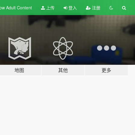
ow Adult
Content
上传
登入
注册
地图
其他
更多