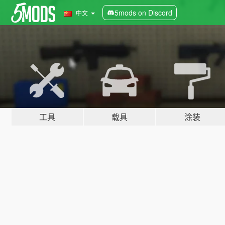
5mods on Discord
中文
工具
载具
涂装