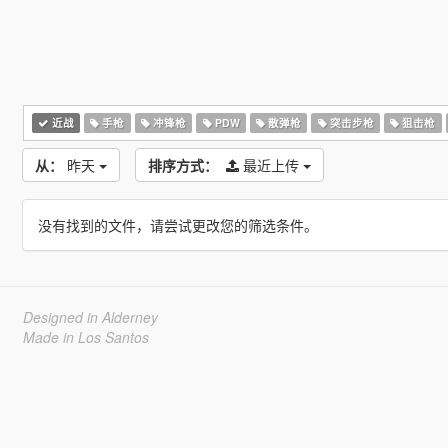
近战
手枪
冲锋枪
PDW
散弹枪
突击步枪
狙击枪
从：
昨天
排序方式：
最近上传
没有找到的文件，请尝试更改您的筛选条件。
Designed in Alderney
Made in Los Santos