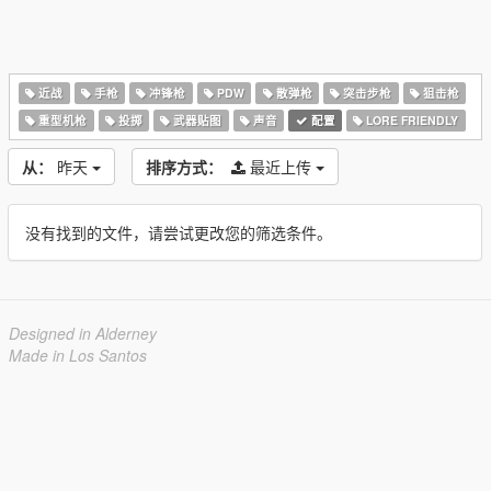
近战
手枪
冲锋枪
PDW
散弹枪
突击步枪
狙击枪
重型机枪
投掷
武器贴图
声音
配置
LORE FRIENDLY
从：
昨天
排序方式：
最近上传
没有找到的文件，请尝试更改您的筛选条件。
Designed in Alderney
Made in Los Santos