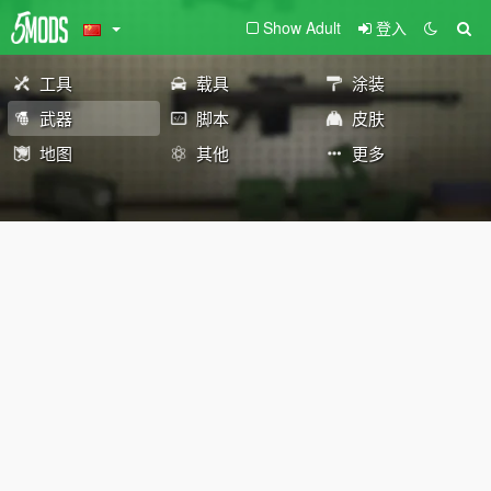
Show Adult
登入
工具
载具
涂装
武器
脚本
皮肤
地图
其他
更多