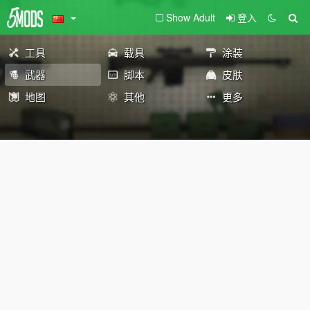
Show Adult
登入
工具
载具
涂装
武器
脚本
皮肤
地图
其他
更多