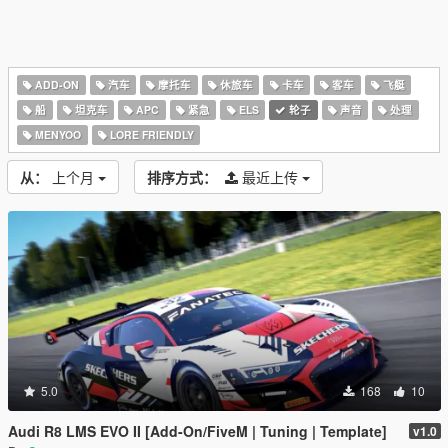
ADD-ON
汽车
摩托车
休旅车
卡车
客车
飞艇
船
坦克车
APC
紧急
ELS
轮子
声音
处理
MENYOO
LORE FRIENDLY
从：
上个月
排序方式：
最近上传
5.0
168
10
Audi R8 LMS EVO II [Add-On/FiveM | Tuning | Template]
v1.0