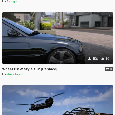
By
Songuo
456
10
Wheel BMW Style 132 [Replace]
v1.0
By
davidbaach