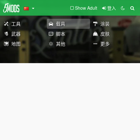
Show Adult
登入
工具
载具
涂装
武器
脚本
皮肤
地图
其他
更多