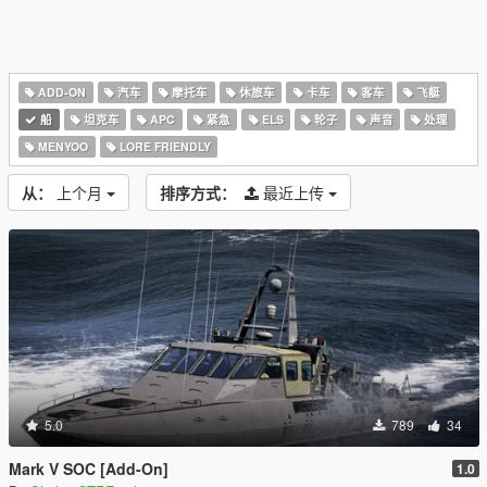
ADD-ON
汽车
摩托车
休旅车
卡车
客车
飞艇
船
坦克车
APC
紧急
ELS
轮子
声音
处理
MENYOO
LORE FRIENDLY
从：
上个月
排序方式：
最近上传
5.0
789
34
Mark V SOC [Add-On]
1.0