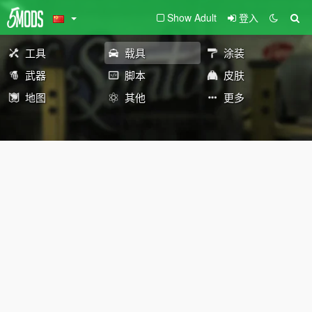
Show Adult
登入
工具
载具
涂装
武器
脚本
皮肤
地图
其他
更多