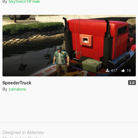
By
SkylineGTRFreak
417
10
SpeederTruck
2.0
By
zamalone
Designed in Alderney