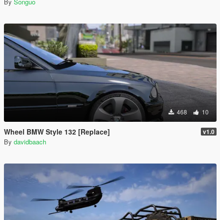
By
Songuo
468
10
Wheel BMW Style 132 [Replace]
v1.0
By
davidbaach