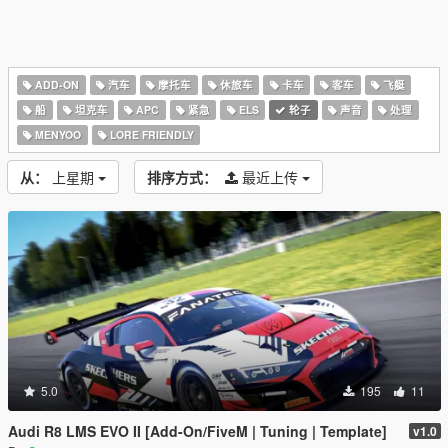
ADD-ON
汽车
摩托车
休旅车
卡车
客车
飞艇
船
坦克车
APC
紧急
ELS
轮子
声音
处理
MENYOO
LORE FRIENDLY
从：
上星期
排序方式：
最近上传
5.0
195
11
Audi R8 LMS EVO II [Add-On/FiveM | Tuning | Template]
v1.0