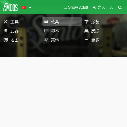
Show Adult
登入
工具
载具
涂装
武器
脚本
皮肤
地图
其他
更多