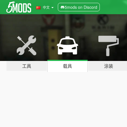
5mods on Discord
中文
工具
载具
涂装