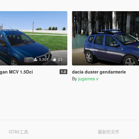
5,301
23
ogan MCV 1.5Dci
dacia duster gendarmerie
1.0
By
jugames v
GTA5工具
最新的文件