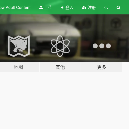
ow Adult
Content
上传
登入
注册
地图
其他
更多