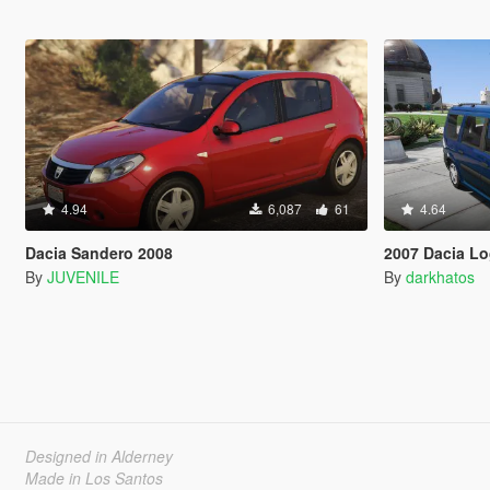
4.94
6,087
61
4.64
Dacia Sandero 2008
2007 Dacia L
By
JUVENILE
By
darkhatos
Designed in Alderney
Made in Los Santos