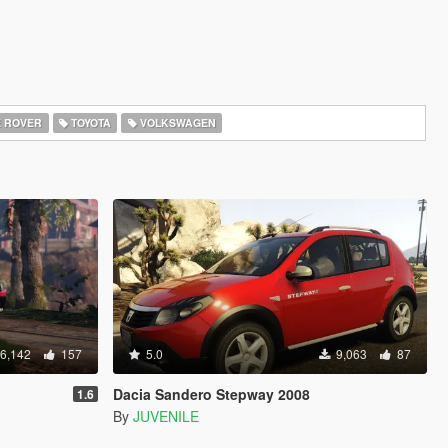
 ROVER
TOYOTA
VOLKSWAGEN
6,142
157
5.0
9,063
87
Dacia Sandero Stepway 2008
1.6
By
JUVENILE