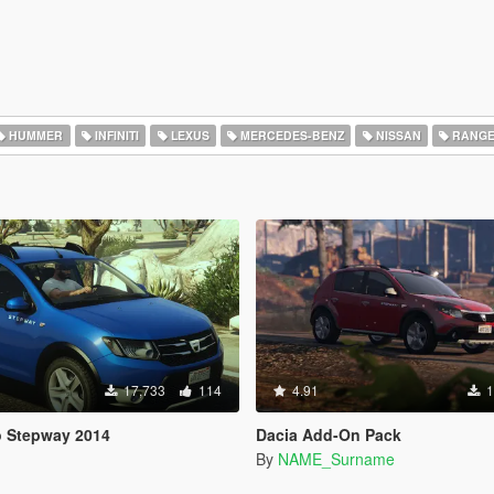
HUMMER
INFINITI
LEXUS
MERCEDES-BENZ
NISSAN
RANGE
17,733
114
4.91
1
o Stepway 2014
Dacia Add-On Pack
By
NAME_Surname