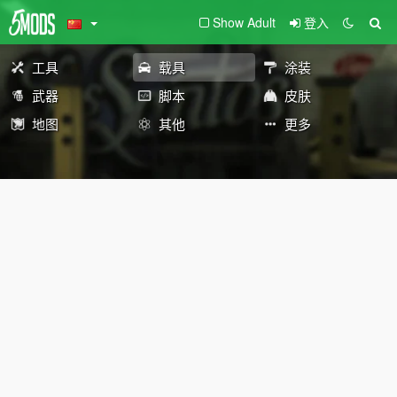
Show Adult
登入
工具
载具
涂装
武器
脚本
皮肤
地图
其他
更多