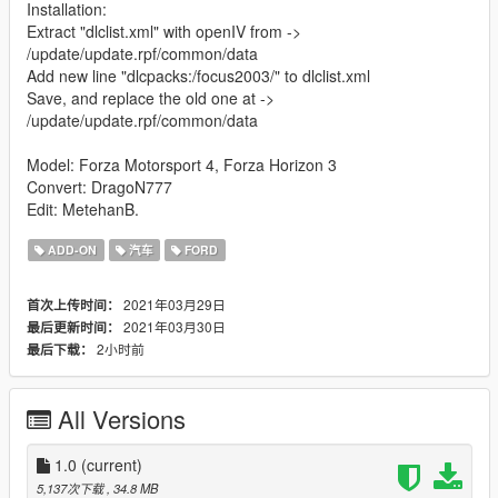
Installation:
Extract "dlclist.xml" with openIV from ->
/update/update.rpf/common/data
Add new line "dlcpacks:/focus2003/" to dlclist.xml
Save, and replace the old one at ->
/update/update.rpf/common/data
Model: Forza Motorsport 4, Forza Horizon 3
Convert: DragoN777
Edit: MetehanB.
ADD-ON
汽车
FORD
2021年03月29日
首次上传时间：
2021年03月30日
最后更新时间：
2小时前
最后下载：
All Versions
1.0
(current)
5,137次下载
, 34.8 MB