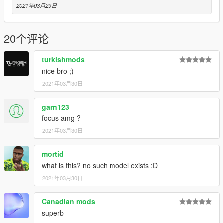
2021年03月29日
20个评论
turkishmods
nice bro ;)
2021年03月30日
garn123
focus amg ?
2021年03月30日
mortid
what is this? no such model exists :D
2021年03月30日
Canadian mods
superb