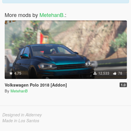
More mods by
MetehanB.
:
4.75
12,533
78
Volkswagen Polo 2018 [Addon]
1.0
By
MetehanB
Designed in Alderney
Made in Los Santos