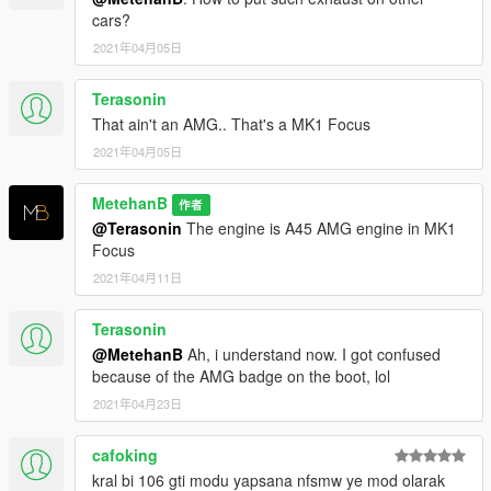
cars?
2021年04月05日
Terasonin
That ain't an AMG.. That's a MK1 Focus
2021年04月05日
MetehanB
作者
@Terasonin
The engine is A45 AMG engine in MK1
Focus
2021年04月11日
Terasonin
@MetehanB
Ah, i understand now. I got confused
because of the AMG badge on the boot, lol
2021年04月23日
cafoking
kral bi 106 gti modu yapsana nfsmw ye mod olarak