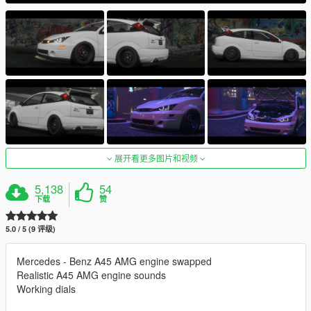
展开看更多图片和视频
5,138
54
下载
赞
5.0 / 5 (9 评级)
Mercedes - Benz A45 AMG engine swapped
Realistic A45 AMG engine sounds
Working dials