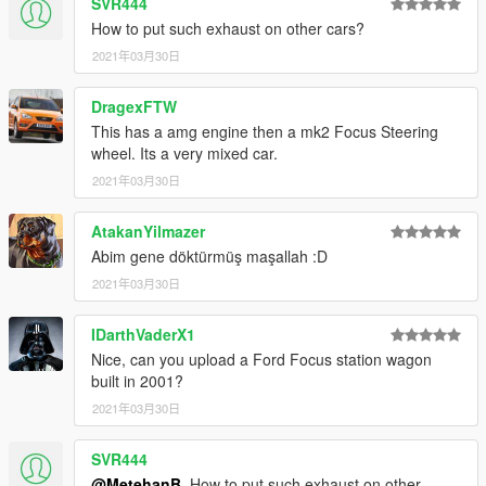
SVR444
How to put such exhaust on other cars?
2021年03月30日
DragexFTW
This has a amg engine then a mk2 Focus Steering
wheel. Its a very mixed car.
2021年03月30日
AtakanYilmazer
Abim gene döktürmüş maşallah :D
2021年03月30日
IDarthVaderX1
Nice, can you upload a Ford Focus station wagon
built in 2001?
2021年03月30日
SVR444
@MetehanB
. How to put such exhaust on other