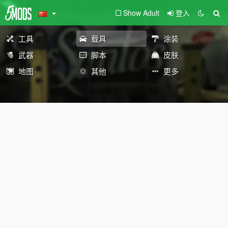
Show Adult
登入
工具
载具
涂装
武器
脚本
皮肤
地图
其他
更多