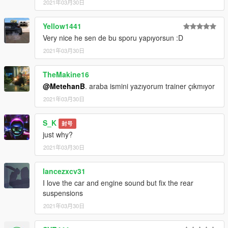
2021年03月30日
Yellow1441
Very nice he sen de bu sporu yapıyorsun :D
2021年03月30日
TheMakine16
@MetehanB
. araba ismini yazıyorum trainer çıkmıyor
2021年03月30日
S_K
封号
just why?
2021年03月30日
lancezxcv31
I love the car and engine sound but fix the rear
suspensions
2021年03月30日