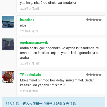
yapılmış, nfsu2 de direkt var modelleri
2021年04月28日
hussbox
nice
2021年11月10日
egehanmanavytb
araba sesini çok beğendim ve ayrıca iç tasarımda iyi
ama bence lastikleri orjinal yapabilirdin genede iyi bir
araba
2021年11月13日
TReddrakula
Mükemmel bir mod her detayı mükemmel. Sedan
kasasını da yapabilir misiniz ?
2023年10月04日
加入对话！
登入
或
注册
一个帐号才能够发表评论。