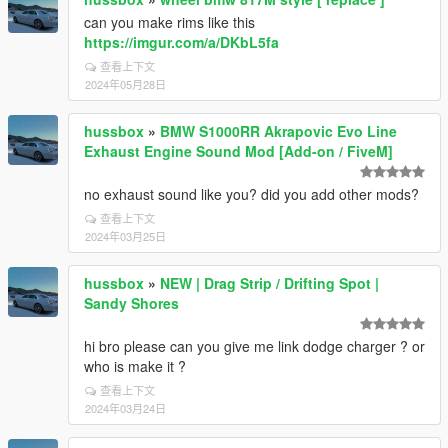
can you make rims like this
https://imgur.com/a/DKbL5fa
查看上下文
2024年05月28日
hussbox
»
BMW S1000RR Akrapovic Evo Line
Exhaust Engine Sound Mod [Add-on / FiveM]
no exhaust sound like you? did you add other mods?
查看上下文
2024年03月25日
hussbox
»
NEW | Drag Strip / Drifting Spot |
Sandy Shores
hi bro please can you give me link dodge charger ? or
who is make it ?
查看上下文
2024年03月24日