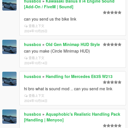
hussbox
»
Kawasaki Balius II i4 Engine Sound
[Add-On / FiveM | Sound]
can you send us the bike link
查看上下文
2024年10月25日
hussbox
»
Old Gen Minimap HUD Style
can you make (Circle Minimap HUD)
查看上下文
2024年10月14日
hussbox
»
Handling for Mercedes E63S W213
hi bro what is sound mod .. can you send me link
查看上下文
2024年10月04日
hussbox
»
Aquaphobic's Realistic Handling Pack
[Handling | Menyoo]