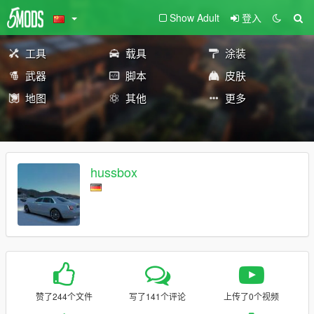
Show Adult
登入
工具
载具
涂装
武器
脚本
皮肤
地图
其他
更多
hussbox
赞了244个文件
写了141个评论
上传了0个视频