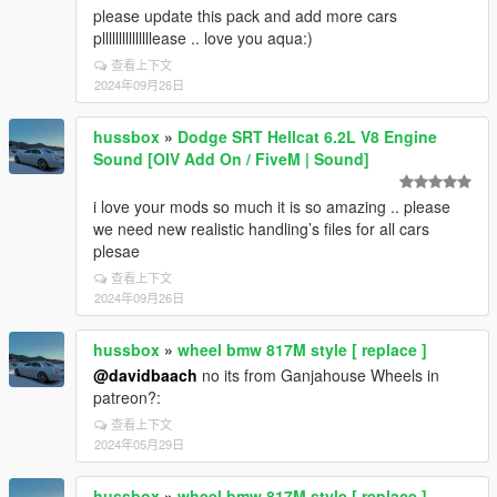
please update this pack and add more cars
plllllllllllllllease .. love you aqua:)
查看上下文
2024年09月26日
hussbox
»
Dodge SRT Hellcat 6.2L V8 Engine
Sound [OIV Add On / FiveM | Sound]
i love your mods so much it is so amazing .. please
we need new realistic handling’s files for all cars
plesae
查看上下文
2024年09月26日
hussbox
»
wheel bmw 817M style [ replace ]
@davidbaach
no its from Ganjahouse Wheels in
patreon?:
查看上下文
2024年05月29日
hussbox
»
wheel bmw 817M style [ replace ]