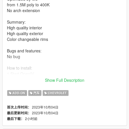
from 1.5M poly to 400K
No arch extension
Summary:
High quality interior
High quality exterior
Color changeable rims
Bugs and features:
No bug
How to install:
1.Start OpenIV
2.Open
Show Full Description
"/GTAV/update/x64/dlcpacks/mptuner/dlc.rpf/x64/levels/gta5
/vehicles/mptuner.rpf/" in openiv
ADD-ON
汽车
CHEVROLET
3.drop the car files
2023年10月04日
首次上传时间：
Important:You cannot unlock, modify, or use any piece without
2023年10月04日
最后更新时间：
permission
2小时前
最后下载：
Contact me On discord If you have any problem