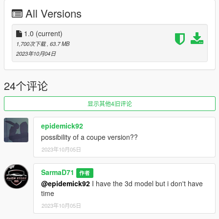
Discord: https://discord.gg/9rZd2V4J3W
All Versions
1.0
(current)
1,700次下载
, 63.7 MB
2023年10月04日
24个评论
显示其他4旧评论
epidemick92
possibility of a coupe version??
2023年10月05日
SarmaD71
作者
@epidemick92
I have the 3d model but i don't have
time
2023年10月05日