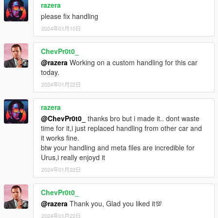
razera
please fix handling
2024年01月10日
ChevPr0t0_
@razera
Working on a custom handling for this car
today.
2024年01月22日
razera
@ChevPr0t0_
thanks bro but i made it.. dont waste
time for it,i just replaced handling from other car and
it works fine.
btw your handling and meta files are incredible for
Urus,i really enjoyd it
2024年01月22日
ChevPr0t0_
@razera
Thank you, Glad you liked it💯
2024年01月22日