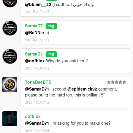
@bbmm__20
وايدك خويي انت المعدل
2023年10月05日
SarmaD71
作者
@ReNNie
:))
2023年10月05日
SarmaD71
作者
@oofblox
Why do you ask then?
2023年10月05日
ToneBeeDTD
@SarmaD71
i second
@epidemick92
comment,
please bring the hard top. this is brilliant 5*
2023年10月07日
oofblox
@SarmaD71
I'm asking for you to make one?
2023年10月08日