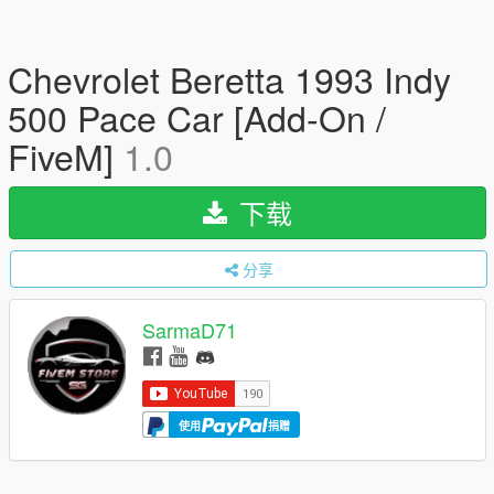
Chevrolet Beretta 1993 Indy
500 Pace Car [Add-On /
FiveM]
1.0
下载
分享
SarmaD71
使用
捐赠