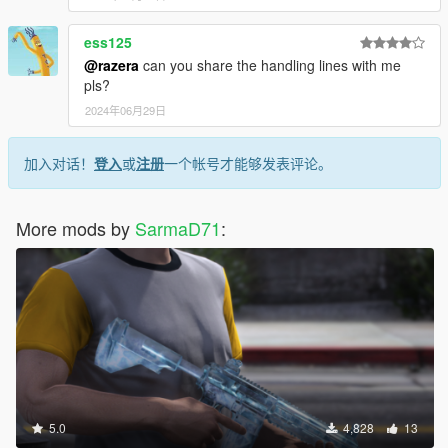
ess125
@razera
can you share the handling lines with me
pls?
2024年06月29日
加入对话！
登入
或
注册
一个帐号才能够发表评论。
More mods by
SarmaD71
:
5.0
4,828
13