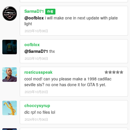
SarmaD71
作者
@oofblox
i will make one in next update with plate
light
2023年10月08日
oofblox
@SarmaD71
thx
2023年10月08日
rosticusspeak
cool mod! can you please make a 1998 cadillac
seville sts? no one has done it for GTA 5 yet.
2023年10月20日
choccysyrup
dlc rpf no files lol
2024年01月06日