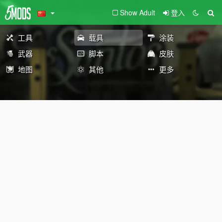
Show Adult
登入
工具
载具
涂装
武器
脚本
皮肤
地图
其他
更多