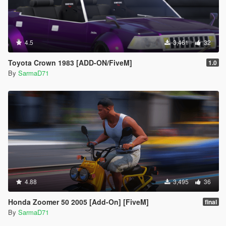
4.5
3,461
32
Toyota Crown 1983 [ADD-ON/FiveM]
1.0
By
SarmaD71
4.88
3,495
36
Honda Zoomer 50 2005 [Add-On] [FiveM]
final
By
SarmaD71