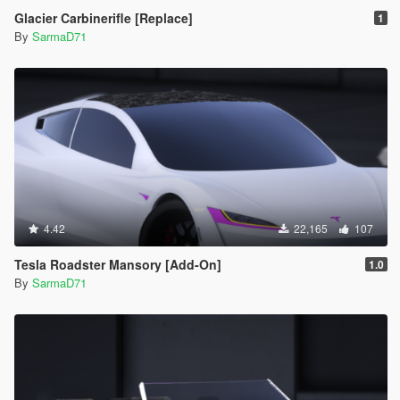
Glacier Carbinerifle [Replace]
1
By
SarmaD71
4.42
22,165
107
Tesla Roadster Mansory [Add-On]
1.0
By
SarmaD71