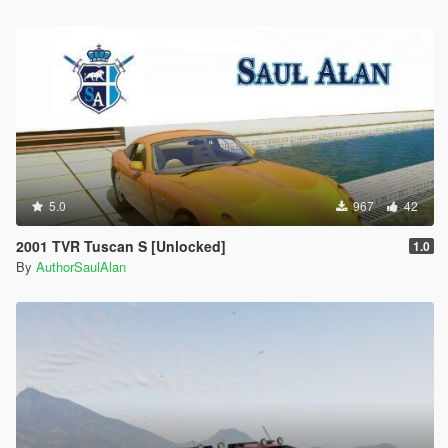
5.0
967
42
2001 TVR Tuscan S [Unlocked]
1.0
By
AuthorSaulAlan