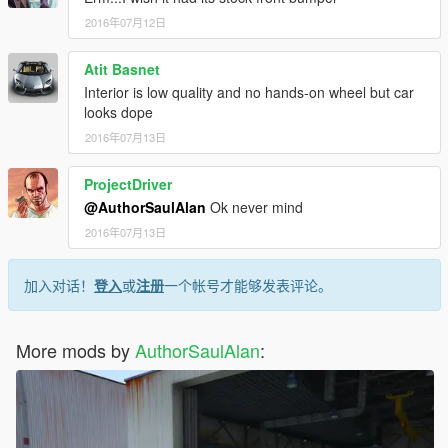
2016年07月12日
Atit Basnet
Interior is low quality and no hands-on wheel but car
looks dope
2016年07月13日
ProjectDriver
@AuthorSaulAlan
Ok never mind
2016年07月13日
加入对话！
登入
或
注册
一个帐号才能够发表评论。
More mods by
AuthorSaulAlan
: