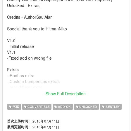
Unlocked | Extras]
Credits - AuthorSaulAlan
Special thank you to HitmanNiko
V1.0
- initial release
V1.1
-Fixed add on wrong file
Extras
- Roof as extra
- Custom bumpers as extras
- rear diffuser extra
- front plate as extra
Show Full Description
- secondary colour works on the bonnet vents
汽车
CONVERTIBLE
ADD-ON
UNLOCKED
BENTLEY
Car mod installation tutorial
https://forums.gta5-mods.com/topic/50/info-about-installing-car-
2016年07月11日
首次上传时间：
mods
2016年07月11日
最后更新时间：