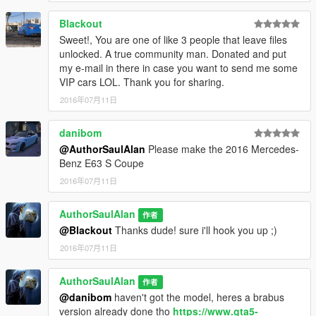
Blackout
Sweet!, You are one of like 3 people that leave files
unlocked. A true community man. Donated and put
my e-mail in there in case you want to send me some
VIP cars LOL. Thank you for sharing.
2016年07月11日
danibom
@AuthorSaulAlan
Please make the 2016 Mercedes-
Benz E63 S Coupe
2016年07月11日
AuthorSaulAlan
作者
@Blackout
Thanks dude! sure i'll hook you up ;)
2016年07月11日
AuthorSaulAlan
作者
@danibom
haven't got the model, heres a brabus
version already done tho
https://www.gta5-