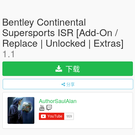
Bentley Continental
Supersports ISR [Add-On /
Replace | Unlocked | Extras]
1.1
下载
分享
AuthorSaulAlan