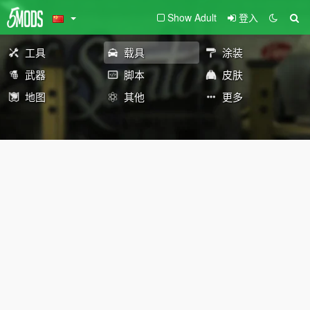
Show Adult
登入
工具
载具
涂装
武器
脚本
皮肤
地图
其他
更多