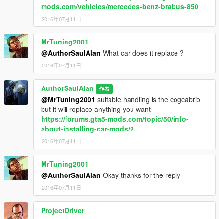
mods.com/vehicles/mercedes-benz-brabus-850
2016年07月11日
MrTuning2001
@AuthorSaulAlan
What car does it replace ?
2016年07月11日
AuthorSaulAlan
作者
@MrTuning2001
suitable handling is the cogcabrio
but it will replace anything you want
https://forums.gta5-mods.com/topic/50/info-
about-installing-car-mods/2
2016年07月11日
MrTuning2001
@AuthorSaulAlan
Okay thanks for the reply
2016年07月11日
ProjectDriver