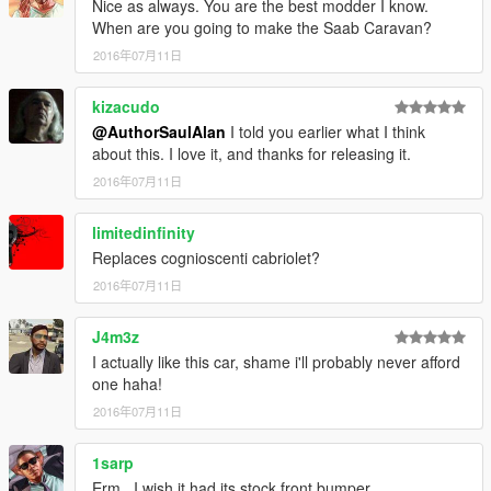
Nice as always. You are the best modder I know.
When are you going to make the Saab Caravan?
2016年07月11日
kizacudo
@AuthorSaulAlan
I told you earlier what I think
about this. I love it, and thanks for releasing it.
2016年07月11日
limitedinfinity
Replaces cognioscenti cabriolet?
2016年07月11日
J4m3z
I actually like this car, shame i'll probably never afford
one haha!
2016年07月11日
1sarp
Erm...I wish it had its stock front bumper