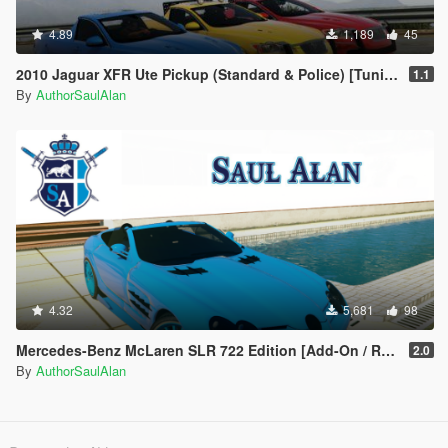
4.89
1,189
45
2010 Jaguar XFR Ute Pickup (Standard & Police) [Tuning | Unlocked]
1.1
By
AuthorSaulAlan
4.32
5,681
98
Mercedes-Benz McLaren SLR 722 Edition [Add-On / Replace | Unlocked | Extras ]
2.0
By
AuthorSaulAlan