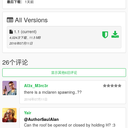
1天前
最后下载：
группа со свободными VIP автомобилей
有免費貴賓車組
กลุ่มที่มี รถ วีไอพีฟรี
All Versions
مجموعة مع سيارات كبار الشخصيات المجانية
groupe avec des voitures gratuits VIP
Facebook group (with group only VIP mod downloads):
1.1
(current)
https://www.facebook.com/groups/1632147563687893/
4,024次下载
, 11.5 MB
2016年07月11日
Most VIP and Private release car mods available are shown
here (these ones are only available by contacting me on
facebook @ FB/AuthorSaulAlan)
26个评论
https://sites.google.com/site/authorsaulalanmods
显示其他6旧评论
Al3x_M3rc3r
there is a mclaren spawning..??
2016年07月11日
Yair
@AuthorSaulAlan
Can the roof be opened or closed by holding H? :3