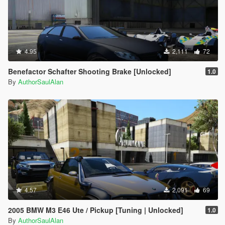
4.95
2,111
72
Benefactor Schafter Shooting Brake [Unlocked]
1.0
By
AuthorSaulAlan
4.57
2,091
69
2005 BMW M3 E46 Ute / Pickup [Tuning | Unlocked]
1.0
By
AuthorSaulAlan