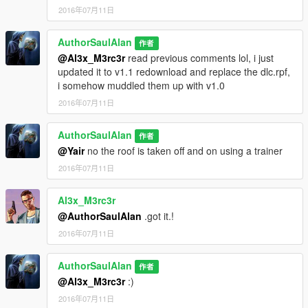
2016年07月11日
AuthorSaulAlan
作者
@Al3x_M3rc3r
read previous comments lol, i just
updated it to v1.1 redownload and replace the dlc.rpf,
i somehow muddled them up with v1.0
2016年07月11日
AuthorSaulAlan
作者
@Yair
no the roof is taken off and on using a trainer
2016年07月11日
Al3x_M3rc3r
@AuthorSaulAlan
.got it.!
2016年07月11日
AuthorSaulAlan
作者
@Al3x_M3rc3r
:)
2016年07月11日