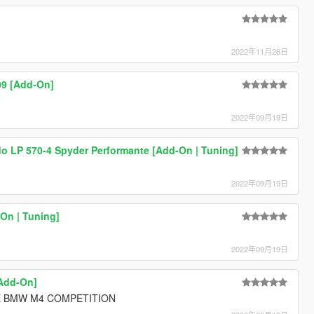
2022年11月26日
09 [Add-On]
2022年09月19日
do LP 570-4 Spyder Performante [Add-On | Tuning]
2022年09月19日
On | Tuning]
2022年09月19日
[Add-On]
EASE BMW M4 COMPETITION