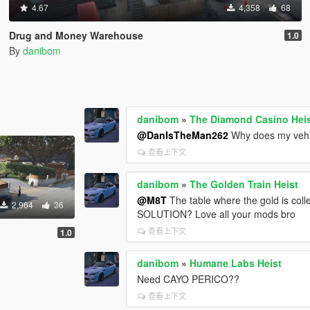
4.67
4,358
68
Drug and Money Warehouse
1.0
By
danibom
danibom
»
The Diamond Casino Hei
@DanIsTheMan262
Why does my vehic
查看上下文
danibom
»
The Golden Train Heist
@M8T
The table where the gold is col
2,964
36
SOLUTION? Love all your mods bro
查看上下文
1.0
danibom
»
Humane Labs Heist
Need CAYO PERICO??
查看上下文