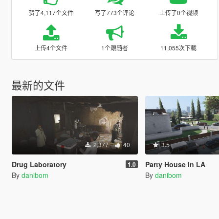
赞了4,117个文件
写了773个评论
上传了0个视频
上传4个文件
1个跟随者
11,055次下载
最新的文件
2,377
40
3.5
Drug Laboratory
Party House in LA
1.0
By
danibom
By
danibom