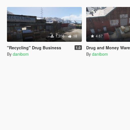
1,356
18
4.67
"Recycling" Drug Business
Drug and Money War
1.0
By
danibom
By
danibom