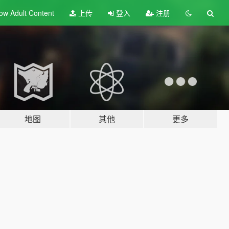
ow Adult
Content
上传
登入
注册
地图
其他
更多