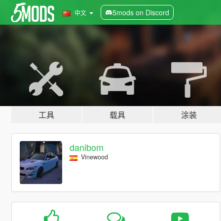
5mods on Discord
中文
工具
载具
涂装
danibom
Vinewood