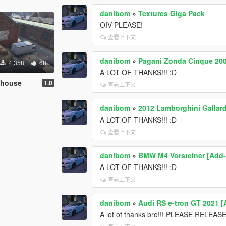
danibom
»
Textures Giga Pack
OIV PLEASE!
查看上下文
danibom
»
Pagani Zonda Cinque 20
4,358
68
A LOT OF THANKS!!! :D
ehouse
1.0
查看上下文
danibom
»
2012 Lamborghini Gallar
A LOT OF THANKS!!! :D
查看上下文
danibom
»
BMW M4 Vorsteiner [Add-
A LOT OF THANKS!!! :D
查看上下文
danibom
»
Audi RS e-tron GT 2021 
A lot of thanks bro!!! PLEASE REL