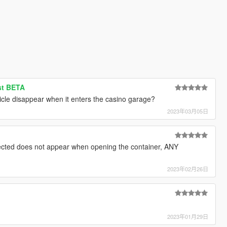
st BETA
le disappear when it enters the casino garage?
2023年03月05日
lected does not appear when opening the container, ANY
2023年02月26日
2023年01月29日