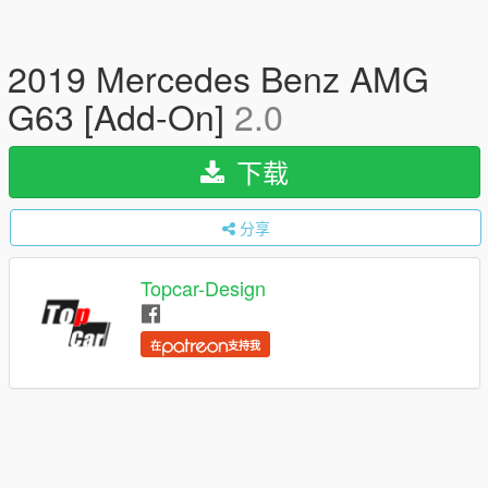
2019 Mercedes Benz AMG
G63 [Add-On]
2.0
下载
分享
Topcar-Design
在
支持我