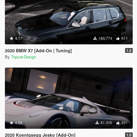
4.17
180,774
611
2020 BMW X7 [Add-On | Tuning]
1.0
By
Topcar-Design
4.58
81,306
291
2020 Koenigsegg Jesko [Add-On]
1.0