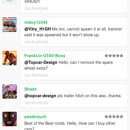
VIRUS!!!
2021年09月18日
ntduy12345
@V3ry_H1GH
Me too, cannot spawn it at all, traniner
said it was spawned but it won't show up.
2021年09月19日
FrankLin GTAV Boss
@Topcar-Design
Hello, can I remove the spare
wheel extra?
2021年09月22日
Shadz
@topcar-design
pls trailer hitch on this also..thanks
2021年10月13日
pasibrzuch
Best of the Best mods. Hello, How can I buy other
cars?