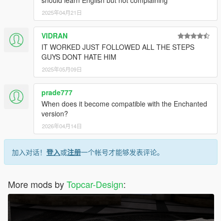
should learn English but not complaining
2025年04月21日
VIDRAN
IT WORKED JUST FOLLOWED ALL THE STEPS
GUYS DONT HATE HIM
2025年05月09日
prade777
When does it become compatible with the Enchanted
version?
2026年04月14日
加入对话！
登入
或
注册
一个帐号才能够发表评论。
More mods by
Topcar-Design
: