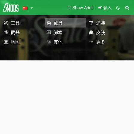
Show Adult
登入
工具
载具
涂装
武器
脚本
皮肤
地图
其他
更多