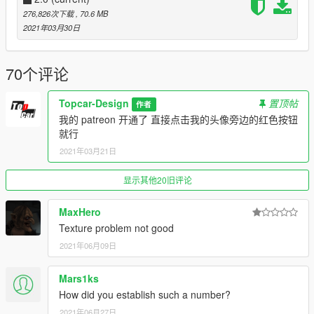
然后用记事本打开并添加下面这行
276,826次下载
, 70.6 MB
2021年03月30日
dlcpacks:\XG632019\
保存再替换。
70个评论
3.使用可按名称刷车的修改器来刷车,刷车名 Xg632019
Topcar-Design
置顶帖
作者
----------------------------------------------------------------
我的 patreon 开通了 直接点击我的头像旁边的红色按钮
联系方式:
就行
【TOPCAR】公开群：925190496
2021年03月21日
【作者】闪电:1499962001
----------------------------------------------------------------
显示其他20旧评论
本福利公放车由Topcar Design集资群出品
MaxHero
2019 Mercedes Benz G63 [Add-On / ENGINE]
Texture problem not good
2021年06月09日
Model from GTA Forza 4 3d model
Converted to GTA5: SHANDIAN【闪电】
Mars1ks
Screenshot: null
How did you establish such a number?
Installation
2021年06月27日