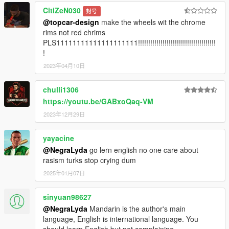
CitiZeN030
封号
@topcar-design
make the wheels wit the chrome
rims not red chrims
PLS11111111111111111111!!!!!!!!!!!!!!!!!!!!!!!!!!!!!!!!!!!!!!
!
2023年04月10日
chulli1306
https://youtu.be/GABxoQaq-VM
2023年12月29日
yayacine
@NegraLyda
go lern english no one care about
rasism turks stop crying dum
2025年01月07日
sinyuan98627
@NegraLyda
Mandarin is the author's main
language, English is international language. You