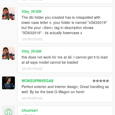
----------------------------------------------------------------
addon:
V3ry_H1GH
1:Copy Xg632019 folder to
The dlc folder you created has is misspelled with
X:\Grand Theft Auto V\mods\update\x64\dlcpacks
lower case letter x. your folder is named "xG632019"
----------------------------------------------------------------
but the your <Item> tag in description shows
2:Use OpenIV extract
"XG632019" - its actually lowercase x
X:\Grand Theft Auto
V\update\update.rpf\common\data\dlclist.xml
2021年07月03日
then use notepad open it,add new line
V3ry_H1GH
dlcpacks:\XG632019\
this does not work for me at all. I cannot get it to load
at all says model cannot be loaded
2021年07月04日
WOKEUPINVEGAS
Perfect exterior and interior design, Great handling as
well. By far the best G-Wagon on here!
2021年09月16日
chuotxa1