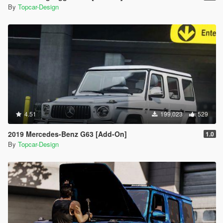
By
Topcar-Design
4.51
199,023
529
2019 Mercedes-Benz G63 [Add-On]
1.0
By
Topcar-Design