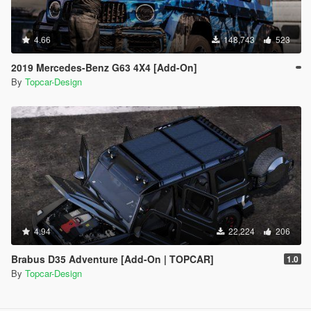
4.66
148,743
523
2019 Mercedes-Benz G63 4X4 [Add-On]
By
Topcar-Design
4.94
22,224
206
Brabus D35 Adventure [Add-On | TOPCAR]
1.0
By
Topcar-Design