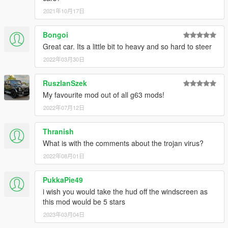
2021年10月17日
Bongoi
Great car. Its a little bit to heavy and so hard to steer
2022年03月30日
RuszlanSzek
My favourite mod out of all g63 mods!
2022年07月12日
Thranish
What is with the comments about the trojan virus?
2022年08月01日
PukkaPie49
i wish you would take the hud off the windscreen as
this mod would be 5 stars
2023年03月04日