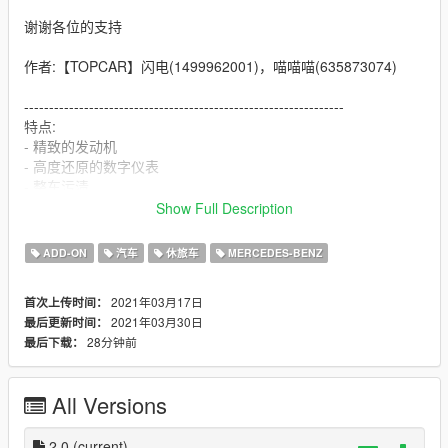
谢谢各位的支持
作者:【TOPCAR】闪电(1499962001)，喵喵喵(635873074)
----------------------------------------------------------------
特点:
- 精致的发动机
- 高度还原的数字仪表
- 整车污渍
- 可开启的引擎盖
Show Full Description
- 六门全开
- 高清后视镜
ADD-ON
汽车
休旅车
MERCEDES-BENZ
-hud
2021年03月17日
首次上传时间：
----------------------------------------------------------------
2021年03月30日
最后更新时间：
安装教程:
28分钟前
最后下载：
1:将Xg632019文件夹放进X:\Grand Theft Auto
V\mods\update\x64\dlcpacks
All Versions
2:用OpenIV导出
X:\Grand Theft Auto
V\update\update.rpf\common\data\dlclist.xml 文件
2.0
(current)