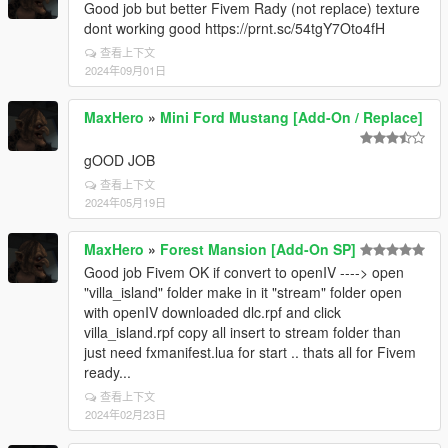
Good job but better Fivem Rady (not replace) texture
dont working good https://prnt.sc/54tgY7Oto4fH
查看上下文
2024年09月01日
MaxHero
»
Mini Ford Mustang [Add-On / Replace]
gOOD JOB
查看上下文
2024年05月19日
MaxHero
»
Forest Mansion [Add-On SP]
Good job Fivem OK if convert to openIV ----> open
"villa_island" folder make in it "stream" folder open
with openIV downloaded dlc.rpf and click
villa_island.rpf copy all insert to stream folder than
just need fxmanifest.lua for start .. thats all for Fivem
ready...
查看上下文
2024年02月23日