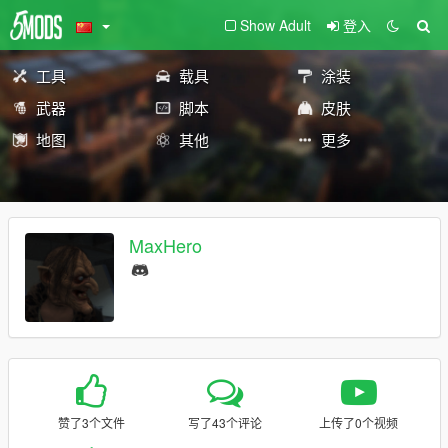
Show Adult
登入
工具
载具
涂装
武器
脚本
皮肤
地图
其他
更多
MaxHero
赞了3个文件
写了43个评论
上传了0个视频