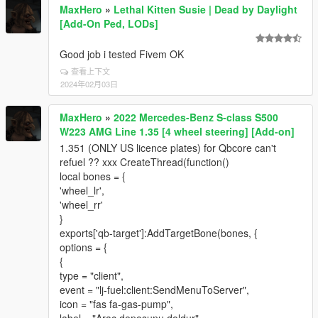
MaxHero
»
Lethal Kitten Susie | Dead by Daylight
[Add-On Ped, LODs]
Good job i tested Fivem OK
查看上下文
2024年02月03日
MaxHero
»
2022 Mercedes-Benz S-class S500
W223 AMG Line 1.35 [4 wheel steering] [Add-on]
1.351 (ONLY US licence plates) for Qbcore can't
refuel ?? xxx CreateThread(function()
local bones = {
'wheel_lr',
'wheel_rr'
}
exports['qb-target']:AddTargetBone(bones, {
options = {
{
type = "client",
event = "lj-fuel:client:SendMenuToServer",
icon = "fas fa-gas-pump",