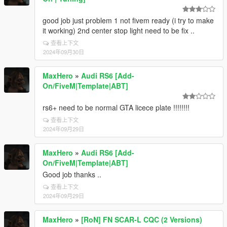
good job just problem 1 not fivem ready (i try to make
it working) 2nd center stop light need to be fix ..
查看上下文
2024年09月30日
MaxHero
»
Audi RS6 [Add-
On/FiveM|Template|ABT]
rs6+ need to be normal GTA licece plate !!!!!!!!
查看上下文
2024年09月29日
MaxHero
»
Audi RS6 [Add-
On/FiveM|Template|ABT]
Good job thanks ..
查看上下文
2024年09月29日
MaxHero
»
[RoN] FN SCAR-L CQC (2 Versions)