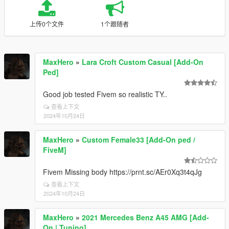
上传0个文件
1个跟随者
MaxHero
»
Lara Croft Custom Casual [Add-On
Ped]
Good job tested Fivem so realistic TY..
查看上下文
2024年10月24日
MaxHero
»
Custom Female33 [Add-On ped /
FiveM]
Fivem Missing body https://prnt.sc/AEr0Xq3t4qJg
查看上下文
2024年10月24日
MaxHero
»
2021 Mercedes Benz A45 AMG [Add-
On | Tuning]