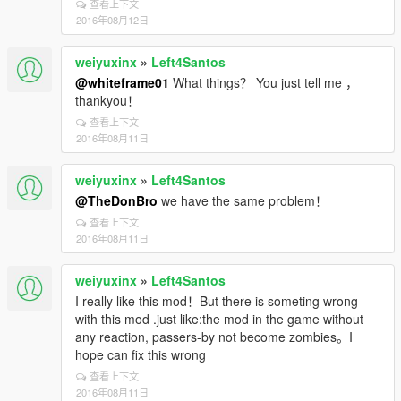
查看上下文
2016年08月12日
weiyuxinx
»
Left4Santos
@whiteframe01
What things？ You just tell me ，
thankyou！
查看上下文
2016年08月11日
weiyuxinx
»
Left4Santos
@TheDonBro
we have the same problem！
查看上下文
2016年08月11日
weiyuxinx
»
Left4Santos
I really like this mod！But there is someting wrong
with this mod .just like:the mod in the game without
any reaction, passers-by not become zombies。I
hope can fix this wrong
查看上下文
2016年08月11日