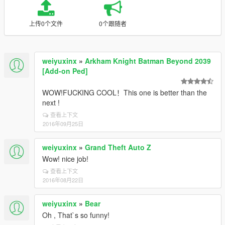
上传0个文件
0个跟随者
weiyuxinx
»
Arkham Knight Batman Beyond 2039
[Add-on Ped]
WOW!FUCKING COOL！This one is better than the
next !
查看上下文
2016年09月25日
weiyuxinx
»
Grand Theft Auto Z
Wow! nice job!
查看上下文
2016年08月22日
weiyuxinx
»
Bear
Oh , That`s so funny!