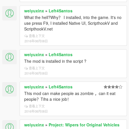
weiyuxinx
»
Left4Santos
What the hell?Why？ I installed, into the game. It's no
use press F9, I installed Native UI, ScripthookV and
ScripthookV.net
查看上下文
2016年08月08日
weiyuxinx
»
Left4Santos
The mod is installed in the script ?
查看上下文
2016年08月08日
weiyuxinx
»
Left4Santos
This mod can make people as zombie ，can it eat
people？Tihs a nice job！
查看上下文
2016年08月08日
weiyuxinx
»
Project: Wipers for Original Vehicles