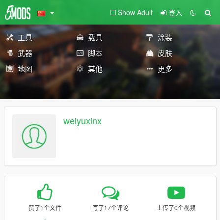
Show Adult
登入
工具
载具
涂装
武器
脚本
皮肤
地图
其他
更多
weiyuxinx
赞了1个文件
写了17个评论
上传了0个视频