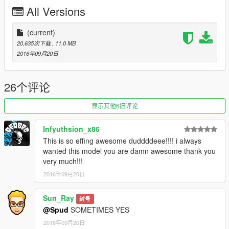
All Versions
(current)
20,635次下载
, 11.0 MB
2016年09月20日
26个评论
显示其他6旧评论
Infyuthsion_x86
This is so effing awesome duddddeee!!!! i always
wanted this model you are damn awesome thank you
very much!!!
2016年09月20日
Sun_Ray
封号
@Spud
SOMETIMES YES
2016年09月20日