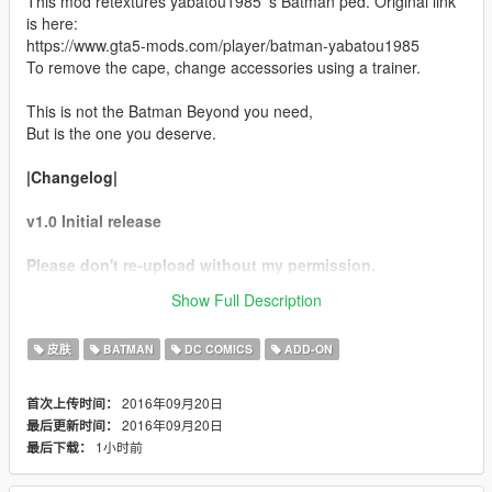
This mod retextures yabatou1985 's Batman ped. Original link
is here:
https://www.gta5-mods.com/player/batman-yabatou1985
To remove the cape, change accessories using a trainer.
This is not the Batman Beyond you need,
But is the one you deserve.
|Changelog|
v1.0 Initial release
Please don't re-upload without my permission.
Also, please don't forget to credit Spud if you make a
Show Full Description
video :)
皮肤
BATMAN
DC COMICS
ADD-ON
2016年09月20日
首次上传时间：
2016年09月20日
最后更新时间：
1小时前
最后下载：