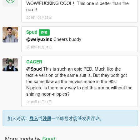
WOW!FUCKING COOL！This one is better than the
next !
2016年09月25日
Spud
作者
@weiyuxinx
Cheers buddy
2016年10月01日
GAGER
@Spud
This is such an epic PED. Much like the
textile version of the same suit is. But they both got
the same flaw as the movies made in the 90s.
Nipples. Is there any way to get this armor without the
shining neon-nipples?
2016年12月11日
加入对话！
登入
或
注册
一个帐号才能够发表评论。
More mods by
Spud
: