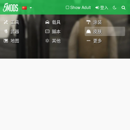
Show Adult
登入
工具
载具
涂装
武器
脚本
皮肤
地图
其他
更多