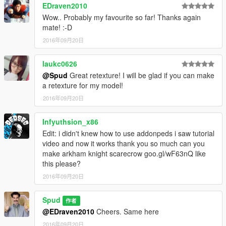
EDraven2010
Wow.. Probably my favourite so far! Thanks again
mate! :-D
2016年09月20日
laukc0626
@Spud
Great retexture! I will be glad if you can make
a retexture for my model!
2016年09月20日
Infyuthsion_x86
Edit: i didn't knew how to use addonpeds i saw tutorial
video and now it works thank you so much can you
make arkham knight scarecrow goo.gl/wF63nQ like
this please?
2016年09月20日
Spud
作者
@EDraven2010
Cheers. Same here
2016年09月20日