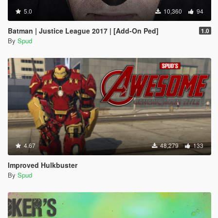
5.0
10,360
94
Batman | Justice League 2017 | [Add-On Ped]
1.0
By
Spud
4.67
48,279
133
Improved Hulkbuster
By
Spud