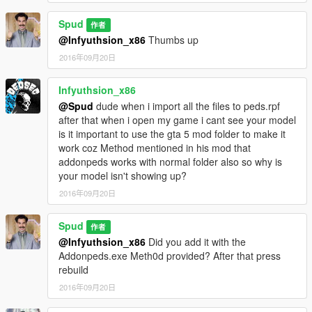
Spud
作者
@Infyuthsion_x86
Thumbs up
2016年09月20日
Infyuthsion_x86
@Spud
dude when i import all the files to peds.rpf
after that when i open my game i cant see your model
is it important to use the gta 5 mod folder to make it
work coz Method mentioned in his mod that
addonpeds works with normal folder also so why is
your model isn't showing up?
2016年09月20日
Spud
作者
@Infyuthsion_x86
Did you add it with the
Addonpeds.exe Meth0d provided? After that press
rebuild
2016年09月20日