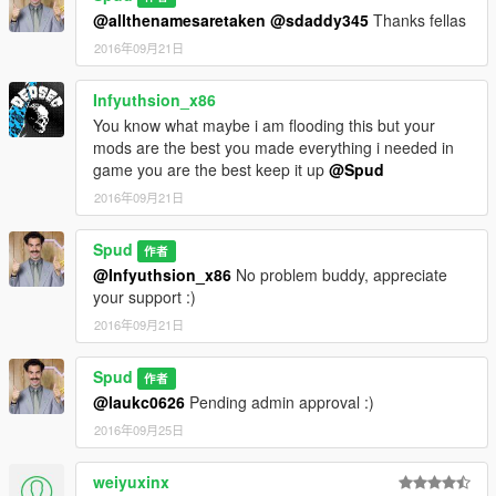
@allthenamesaretaken
@sdaddy345
Thanks fellas
2016年09月21日
Infyuthsion_x86
You know what maybe i am flooding this but your
mods are the best you made everything i needed in
game you are the best keep it up
@Spud
2016年09月21日
Spud
作者
@Infyuthsion_x86
No problem buddy, appreciate
your support :)
2016年09月21日
Spud
作者
@laukc0626
Pending admin approval :)
2016年09月25日
weiyuxinx