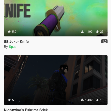
5.0
1,193
25
SS Joker Knife
1.0
By
Spud
5.0
1,432
19
Nightwing's Eskrima Stick