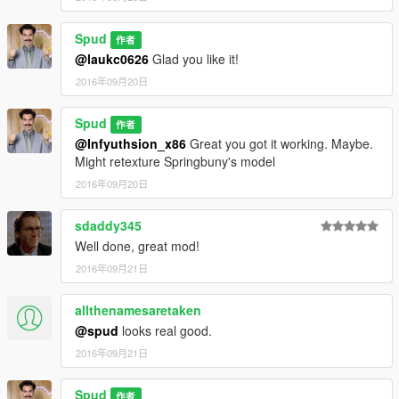
Spud
作者
@laukc0626
Glad you like it!
2016年09月20日
Spud
作者
@Infyuthsion_x86
Great you got it working. Maybe.
Might retexture Springbuny's model
2016年09月20日
sdaddy345
Well done, great mod!
2016年09月21日
allthenamesaretaken
@spud
looks real good.
2016年09月21日
Spud
作者