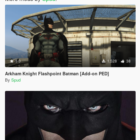
5.0
1,528
38
Arkham Knight Flashpoint Batman [Add-on PED]
By
Spud