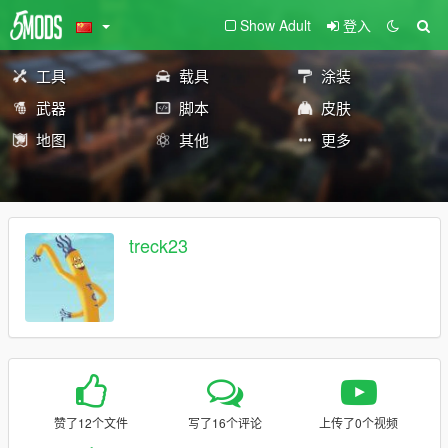
Show Adult
登入
工具
载具
涂装
武器
脚本
皮肤
地图
其他
更多
treck23
赞了12个文件
写了16个评论
上传了0个视频