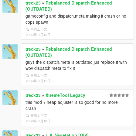
treck23
»
Rebalanced Dispatch Enhanced
(OUTDATED)
gameconfig and dispatch.meta making it crash or no
cops spawn
查看上下文
2026年01月15日
treck23
»
Rebalanced Dispatch Enhanced
(OUTDATED)
guys the dispatch.meta is outdated jus replace it with
wov dispatch.meta to fix it
查看上下文
2026年01月15日
treck23
»
XtremeTool Legacy
this mod + heap adjuster is so good for no more
crash
查看上下文
2026年01月10日
treck23
»
L.A. Vegetation [OIV]