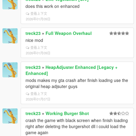
does this work on enhanced
查看上下文
2026年01月09日
treck23
»
Full Weapon Overhaul
nice mod
查看上下文
2026年01月09日
treck23
»
HeapAdjuster Enhanced [Legacy +
Enhanced]
mods makes my gta crash after finish loading use the
original heap adjsuter guys
查看上下文
2026年01月07日
treck23
»
Working Burger Shot
crash the game with black screen when finish loading
right after deleting the burgershot dll i could load the
game again