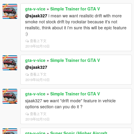
gta-v-vice
»
Simple Trainer for GTA V
@sjaak327
i mean we want realistic drift with more
smoke not stock drift by rockstar because it's not
realistic, think about it i'm sure this will be epic feature
:)
查看上下文
2019年02月10日
gta-v-vice
»
Simple Trainer for GTA V
@sjaak327
查看上下文
2019年02月10日
gta-v-vice
»
Simple Trainer for GTA V
sjaak327 we want "drift mode" feature in vehicle
options section can you do it ?
查看上下文
2019年02月10日
gta-v-vice
»
Super Sonic (Higher Aircraft