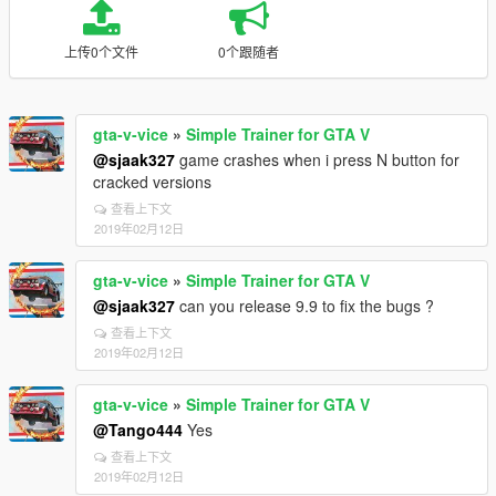
上传0个文件
0个跟随者
gta-v-vice
»
Simple Trainer for GTA V
@sjaak327
game crashes when i press N button for
cracked versions
查看上下文
2019年02月12日
gta-v-vice
»
Simple Trainer for GTA V
@sjaak327
can you release 9.9 to fix the bugs ?
查看上下文
2019年02月12日
gta-v-vice
»
Simple Trainer for GTA V
@Tango444
Yes
查看上下文
2019年02月12日