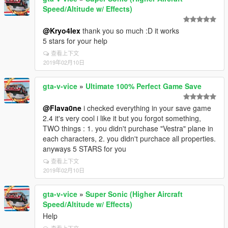
Speed/Altitude w/ Effects)
@Kryo4lex
thank you so much :D it works
5 stars for your help
查看上下文
2019年02月10日
gta-v-vice
»
Ultimate 100% Perfect Game Save
@Flava0ne
i checked everything in your save game
2.4 it's very cool i like it but you forgot something,
TWO things : 1. you didn't purchase "Vestra" plane in
each characters, 2. you didn't purchace all properties.
anyways 5 STARS for you
查看上下文
2019年02月10日
gta-v-vice
»
Super Sonic (Higher Aircraft
Speed/Altitude w/ Effects)
Help