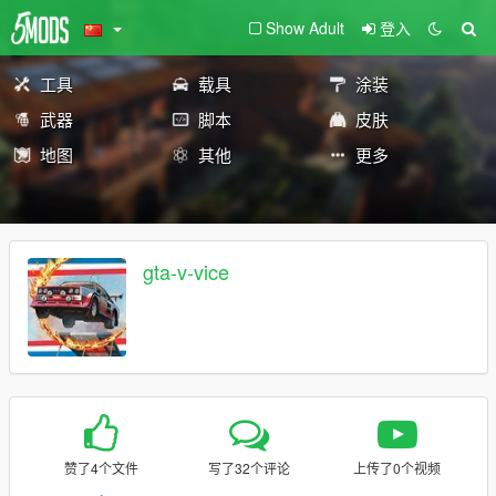
Show Adult
登入
工具
载具
涂装
武器
脚本
皮肤
地图
其他
更多
gta-v-vice
赞了4个文件
写了32个评论
上传了0个视频