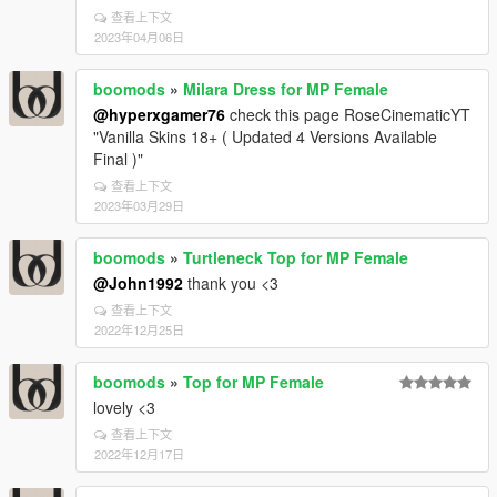
查看上下文
2023年04月06日
boomods
»
Milara Dress for MP Female
@hyperxgamer76
check this page RoseCinematicYT
"Vanilla Skins 18+ ( Updated 4 Versions Available
Final )"
查看上下文
2023年03月29日
boomods
»
Turtleneck Top for MP Female
@John1992
thank you <3
查看上下文
2022年12月25日
boomods
»
Top for MP Female
lovely <3
查看上下文
2022年12月17日