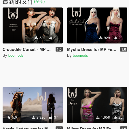
最新的文件
(全部)
580
11
929
20
Crocodile Corset - MP Female
Mystic Dress for MP Female
1.0
1.0
By
boomods
By
boomods
5.0
2,320
37
1,658
25
Hottie Underwear for MP Female
Milara Dress for MP Female
1.0
1.0