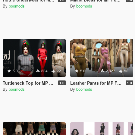
By
boomods
By
boomods
5.0
834
22
5.0
2,827
52
Turtleneck Top for MP Female
Leather Pants for MP Female
1.0
1.0
By
boomods
By
boomods