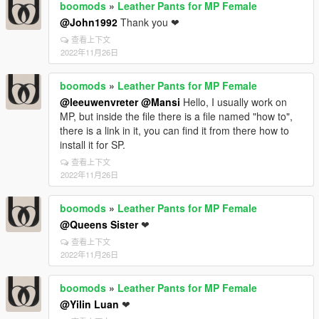
boomods
»
Leather Pants for MP Female
@John1992
Thank you ❤
查看上下文
2022年11月26日
boomods
»
Leather Pants for MP Female
@leeuwenvreter
@Mansi
Hello, I usually work on
MP, but inside the file there is a file named "how to",
there is a link in it, you can find it from there how to
install it for SP.
查看上下文
2022年11月26日
boomods
»
Leather Pants for MP Female
@Queens Sister
❤
查看上下文
2022年11月26日
boomods
»
Leather Pants for MP Female
@Yilin Luan
❤