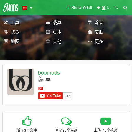
Show Adult
登入
工具
载具
涂装
武器
脚本
皮肤
地图
其他
更多
boomods
赞了3个文件
写了30个评论
上传了0个视频