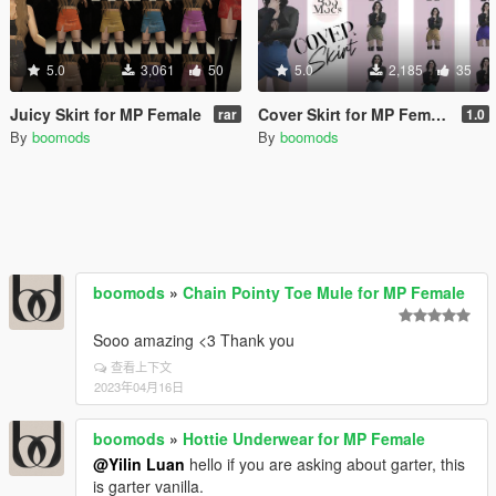
5.0
3,061
50
5.0
2,185
35
Juicy Skirt for MP Female
Cover Skirt for MP Female
rar
1.0
By
boomods
By
boomods
boomods
»
Chain Pointy Toe Mule for MP Female
Sooo amazing <3 Thank you
查看上下文
2023年04月16日
boomods
»
Hottie Underwear for MP Female
@Yilin Luan
hello if you are asking about garter, this
is garter vanilla.