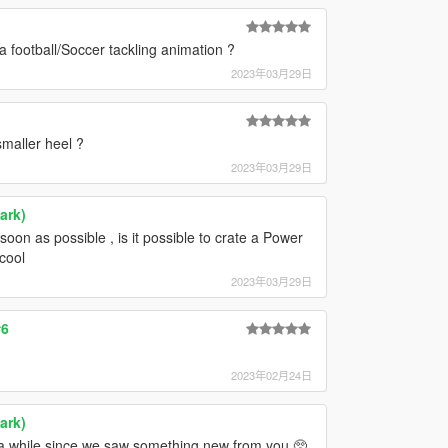
 a football/Soccer tackling animation ?
2023年03月29日
maller heel ?
2023年03月29日
ark)
oon as possible , is it possible to crate a Power
cool
2023年03月29日
#6
2023年02月24日
ark)
n a while since we saw something new from you 🥺