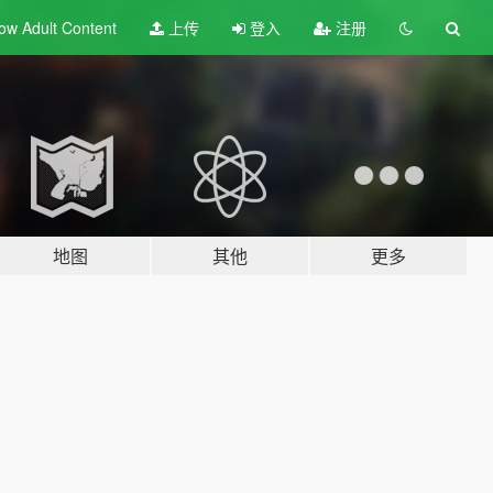
ow Adult
Content
上传
登入
注册
地图
其他
更多