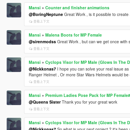
Mansi
»
Counter and finisher animations
@BoringNeptune
Great Work , is it possible to create
查看上下文
Mansi
»
Malena Boots for MP Female
@sirenmodss
Great Work , but can we get once with s
查看上下文
Mansi
»
Cyclops Visor for MP Male (Glows In The D
@Nickkonas7
I hope you can solve your real issue as s
Ranger Helmet , Or more Star Wars Helmets would be 
查看上下文
Mansi
»
Premium Ladies Pose Pack for MP Female
@Queens Sister
Thank you for your great work
查看上下文
Mansi
»
Cyclops Visor for MP Male (Glows In The D
@Nickkonas7
So what is your next project ? it's bee