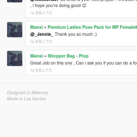
, i hope you're doing good 😉
查看上下文
Mansi
»
Premium Ladies Pose Pack for MP Female
@_Jennie_
Thank you so much ;)
查看上下文
Mansi
»
Shopper Bag - Prop
Great Job on this one , Can i ask you if you can do a fo
查看上下文
Designed in Alderney
Made in Los Santos