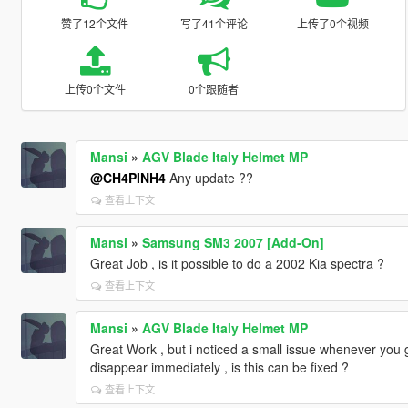
赞了12个文件
写了41个评论
上传了0个视频
上传0个文件
0个跟随者
Mansi
»
AGV Blade Italy Helmet MP
@CH4PINH4
Any update ??
查看上下文
Mansi
»
Samsung SM3 2007 [Add-On]
Great Job , is it possible to do a 2002 Kia spectra ?
查看上下文
Mansi
»
AGV Blade Italy Helmet MP
Great Work , but i noticed a small issue whenever you ge
disappear immediately , is this can be fixed ?
查看上下文