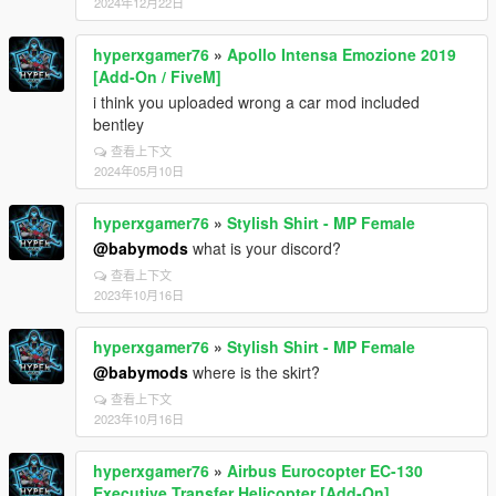
2024年12月22日
hyperxgamer76
»
Apollo Intensa Emozione 2019
[Add-On / FiveM]
i think you uploaded wrong a car mod included
bentley
查看上下文
2024年05月10日
hyperxgamer76
»
Stylish Shirt - MP Female
@babymods
what is your discord?
查看上下文
2023年10月16日
hyperxgamer76
»
Stylish Shirt - MP Female
@babymods
where is the skirt?
查看上下文
2023年10月16日
hyperxgamer76
»
Airbus Eurocopter EC-130
Executive Transfer Helicopter [Add-On]