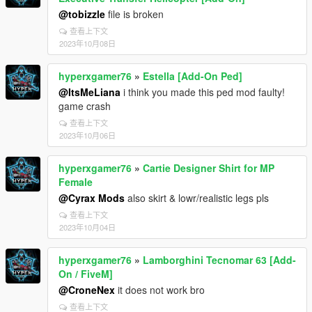
@tobizzle
file is broken
查看上下文
2023年10月08日
hyperxgamer76
»
Estella [Add-On Ped]
@ItsMeLiana
i think you made this ped mod faulty!
game crash
查看上下文
2023年10月06日
hyperxgamer76
»
Cartie Designer Shirt for MP
Female
@Cyrax Mods
also skirt & lowr/realistic legs pls
查看上下文
2023年10月04日
hyperxgamer76
»
Lamborghini Tecnomar 63 [Add-
On / FiveM]
@CroneNex
it does not work bro
查看上下文