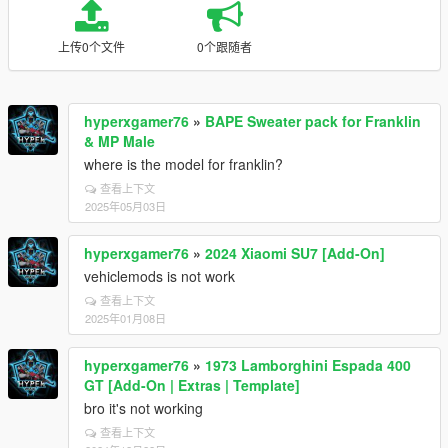
上传0个文件
0个跟随者
hyperxgamer76
»
BAPE Sweater pack for Franklin
& MP Male
where is the model for franklin?
查看上下文
2025年05月03日
hyperxgamer76
»
2024 Xiaomi SU7 [Add-On]
vehiclemods is not work
查看上下文
2025年01月08日
hyperxgamer76
»
1973 Lamborghini Espada 400
GT [Add-On | Extras | Template]
bro it's not working
查看上下文