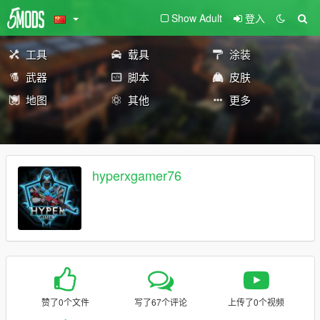
Show Adult
登入
工具
载具
涂装
武器
脚本
皮肤
地图
其他
更多
hyperxgamer76
赞了0个文件
写了67个评论
上传了0个视频