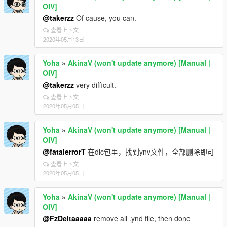
OIV]
@takerzz
Of cause, you can.
查看上下文
2020年05月13日
Yoha
»
AkinaV (won't update anymore) [Manual |
OIV]
@takerzz
very difficult.
查看上下文
2020年05月05日
Yoha
»
AkinaV (won't update anymore) [Manual |
OIV]
@fatalerrorT
在dlc包里，找到ynv文件，全部删除即可
查看上下文
2020年05月05日
Yoha
»
AkinaV (won't update anymore) [Manual |
OIV]
@FzDeltaaaaa
remove all .ynd file, then done