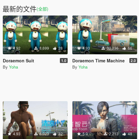
最新的文件
(全部)
4.92
8,699
28
4.93
30,236
66
Doraemon Suit
Doraemon Time Machine
1.0
2.0
By
Yoha
By
Yoha
4.93
6,023
32
5.0
2,213
48