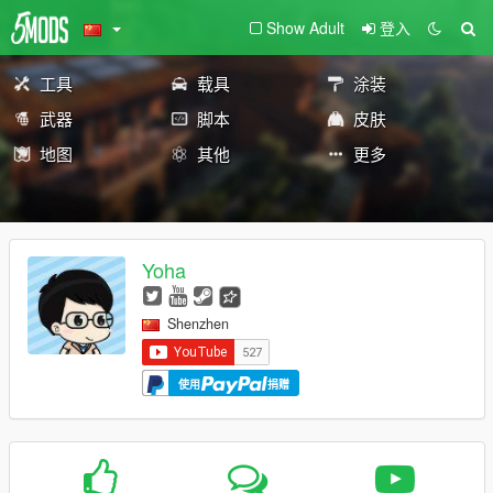
Show Adult
登入
工具
载具
涂装
武器
脚本
皮肤
地图
其他
更多
Yoha
Shenzhen
使用
捐赠