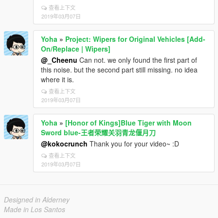
查看上下文
2019年03月07日
Yoha
»
Project: Wipers for Original Vehicles [Add-
On/Replace | Wipers]
@_Cheenu
Can not. we only found the first part of
this noise. but the second part still missing. no idea
where it is.
查看上下文
2019年03月07日
Yoha
»
[Honor of Kings]Blue Tiger with Moon
Sword blue-王者荣耀关羽青龙偃月刀
@kokocrunch
Thank you for your video~ :D
查看上下文
2019年03月07日
Designed in Alderney
Made in Los Santos