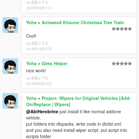
查看上下文
2020年03月11日
Yoha
»
Animated Kitsune Christmas Tree Train
Cool!
查看上下文
2019年12月07日
Yoha
»
Gims Helper
nice work!
查看上下文
2019年05月14日
Yoha
»
Project: Wipers for Original Vehicles [Add-
On/Replace | Wipers]
@AbiHerobrine
just install it like normal addone
vehicle.
put folders into dlcpacks. write code in dlclist.xml.
and you also need install wiper script. put script into
scripts folder