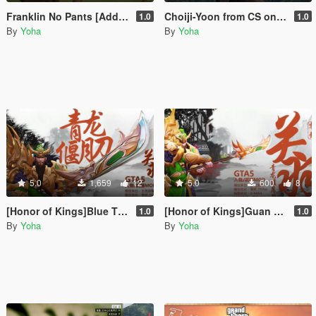
Franklin No Pants [Add-On / OIV]
Choiji-Yoon from CS online--崔智云-反恐精英online
1.0
1.0
By
Yoha
By
Yoha
5.0
1,659
12
5.0
600
8
[Honor of Kings]Blue Tiger with Moon Sword blue-王者荣耀关羽青龙偃月刀
[Honor of Kings]Guan Yu-王者荣耀关羽人物
1.0
1.0
By
Yoha
By
Yoha