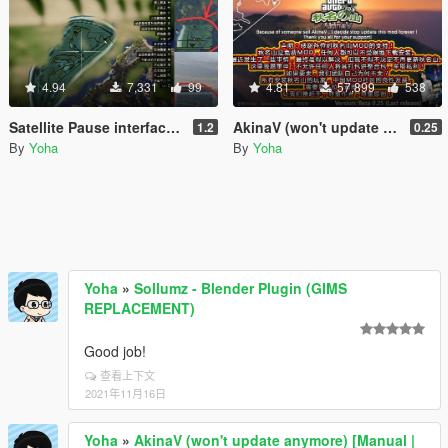
4.94
7,331
99
4.81
57,899
538
Satellite Pause interface map for AkinaV
AkinaV (won't update anymore) [Manual | OIV]
1.2
0.25
By
Yoha
By
Yoha
Yoha
»
Sollumz - Blender Plugin (GIMS
REPLACEMENT)
Good job!
查看上下文
2021年11月16日
Yoha
»
AkinaV (won't update anymore) [Manual |