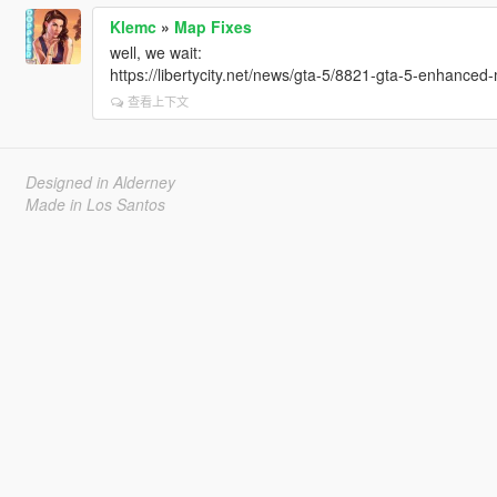
Klemc
»
Map Fixes
well, we wait:
https://libertycity.net/news/gta-5/8821-gta-5-enhanced-
查看上下文
Designed in Alderney
Made in Los Santos