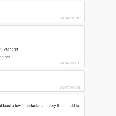
2025年11月09日
4_yacht.rpf
member.
2025年09月21日
2025年09月21日
 at least a few important/mandatory files to add to