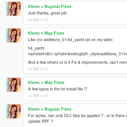
Klemc
»
Bugstar Fixes
Just thanks, great job.
查看上下文
Klemc
»
Map Fixes
Like (no additions_01\h4_yacht.rpf on my side):
h4_yacht
mpheist4\dlc1.rpf\x64\levels\gta5\_cityw\additions_01\h
And a few others or is it Fix & Improvements, can't re
查看上下文
Klemc
»
Map Fixes
A few typos in the txt install file !?
查看上下文
Klemc
»
Bugstar Fixes
For lazies, can only DLC files be applied ?.. or is there
update RPF ?