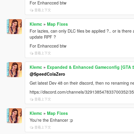
For Enhancced btw
查看上下文
Klemc
»
Map Fixes
For lazies, can only DLC files be applied ?.. or is there
update RPF ?
For Enhancced btw
查看上下文
Klemc
»
Expanded & Enhanced Gameconfig [GTA 
@SpeedColaZero
Get latest Dev 48 on their discord, then no renaming 
https://discord.com/channels/329138547833700352/
查看上下文
Klemc
»
Map Fixes
You're the Enhancer :p
查看上下文