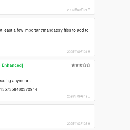
2025年09月21日
 at least a few important/mandatory files to add to
2025年09月21日
5 Enhanced]
needing anymoar :
351357358460370944
2025年09月19日
2025年03月23日