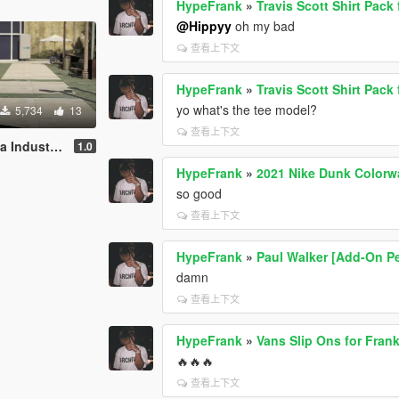
HypeFrank
»
Travis Scott Shirt Pack
@Hippyy
oh my bad
查看上下文
HypeFrank
»
Travis Scott Shirt Pack
yo what's the tee model?
5,734
13
查看上下文
ries Bomber
1.0
HypeFrank
»
2021 Nike Dunk Colorw
so good
查看上下文
HypeFrank
»
Paul Walker [Add-On P
damn
查看上下文
HypeFrank
»
Vans Slip Ons for Fran
🔥🔥🔥
查看上下文