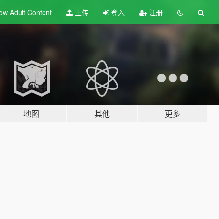
ow Adult
Content
上传
登入
注册
地图
其他
更多