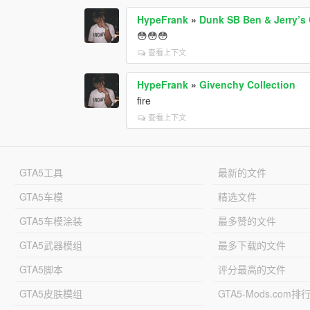
HypeFrank
»
Dunk SB Ben & Jerry’
😳😳😳
查看上下文
HypeFrank
»
Givenchy Collection
fire
查看上下文
GTA5工具
最新的文件
GTA5车模
精选文件
GTA5车模涂装
最多赞的文件
GTA5武器模组
最多下载的文件
GTA5脚本
评分最高的文件
GTA5皮肤模组
GTA5-Mods.com排