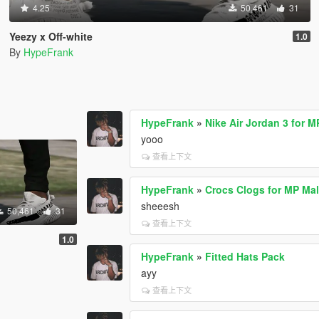
4.25
50,461
31
Yeezy x Off-white
1.0
By
HypeFrank
HypeFrank
»
Nike Air Jordan 3 for M
yooo
查看上下文
HypeFrank
»
Crocs Clogs for MP Mal
sheeesh
50,461
31
查看上下文
1.0
HypeFrank
»
Fitted Hats Pack
ayy
查看上下文