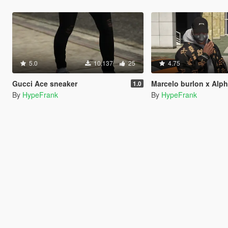
5.0
10,137
25
4.75
Gucci Ace sneaker
Marcelo burlon x Alpha Indust
1.0
By
HypeFrank
By
HypeFrank