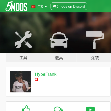
5mods on Discord
中文
工具
载具
涂装
HypeFrank