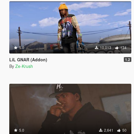
5.0
10,013
134
LiL GNAR (Addon)
1.2
By
Ze-Krush
5.0
2,641
50