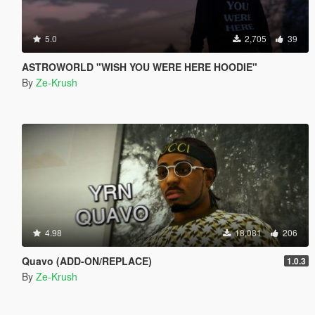
5.0
2,705
39
ASTROWORLD "WISH YOU WERE HERE HOODIE"
By
Ze-Krush
4.98
18,081
206
Quavo (ADD-ON/REPLACE)
1.0.3
By
Ze-Krush