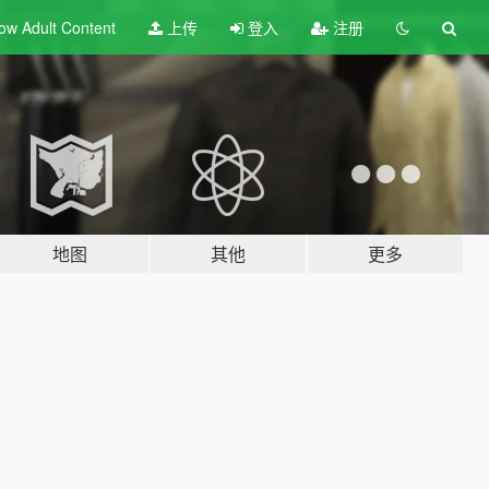
ow Adult
Content
上传
登入
注册
地图
其他
更多