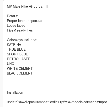
MP Male Nike Air Jordan III
Details:
Proper leather specular
Loose laced
FiveM ready files
Colorways included:
KATRINA
TRUE BLUE
SPORT BLUE
RETRO LASER
UNC
WHITE CEMENT
BLACK CEMENT
-----------------------------------------------------------------------------------
Installation
update\x64\dlcpacks\mpbattle\dlc1.rpf\x64\models\cdimages\m