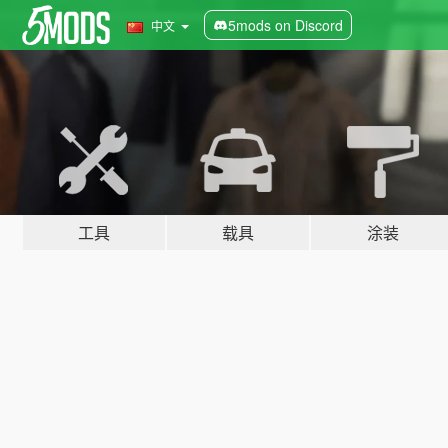
5mods on Discord
中文
工具
载具
涂装