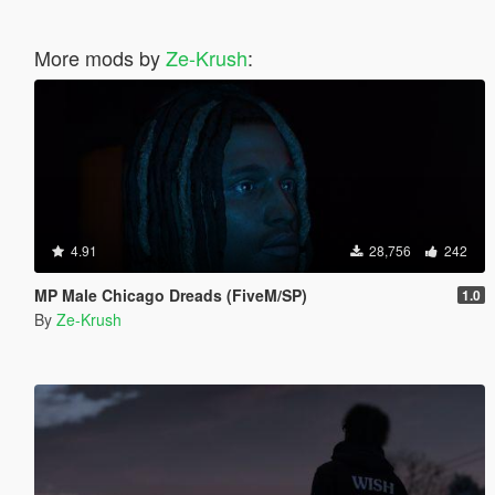
More mods by
Ze-Krush
:
4.91
28,756
242
MP Male Chicago Dreads (FiveM/SP)
1.0
By
Ze-Krush