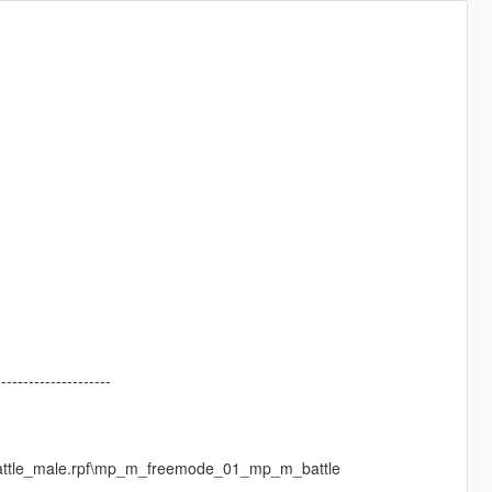
---------------------
pbattle_male.rpf\mp_m_freemode_01_mp_m_battle