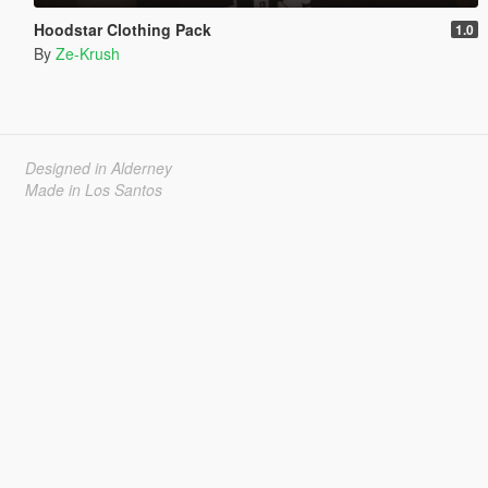
Hoodstar Clothing Pack
1.0
By
Ze-Krush
Designed in Alderney
Made in Los Santos