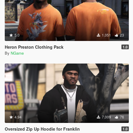
5.0
1,051
23
Heron Preston Clothing Pack
1.0
By
NGame
4.94
7,009
76
Oversized Zip Up Hoodie for Franklin
1.0