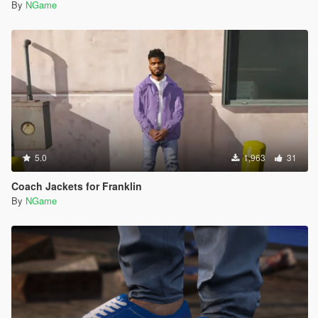
By
NGame
5.0
1,963
31
Coach Jackets for Franklin
By
NGame