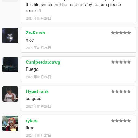
this file should not be here for any reason please
report it.
2021年01月26日
Ze-Krush
nice
2021年01月26日
Canipetdatdawg
Fuego
2021年01月26日
HypeFrank
so good
2021年01月26日
tykus
firee
2021年01月27日