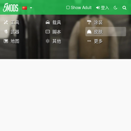
Show Adult
登入
工具
载具
涂装
武器
脚本
皮肤
地图
其他
更多