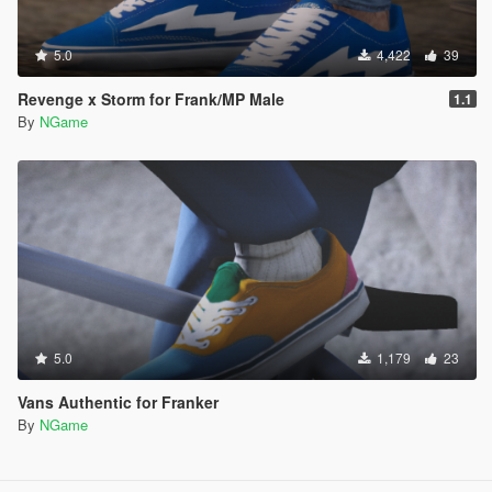
5.0
4,422
39
Revenge x Storm for Frank/MP Male
1.1
By
NGame
5.0
1,179
23
Vans Authentic for Franker
By
NGame