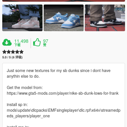
11,498
97
下载
赞
5.0 / 5 (6 评级)
Just some new textures for my sb dunks since i dont have
anythin else to do.
Get the model from:
https://www.gta5-mods.com/player/nike-sb-dunk-lows-for-frank
install sp in:
mods\update\dlcpacks\EMFsingleplayer\dlc.rpf\x64v\streamedp
eds_players/player_one
install mp in: