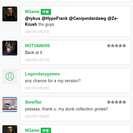
NGame
作者
@tykus
@HypeFrank
@Canipetdatdawg
@Ze-
Krush
thx guys
2021年01月27日
NOTVAN0SS
Back at it
2021年01月27日
Legendarygames
any chance for a mp version?
2021年01月28日
StewRat
yesssss. thank u. my dunk collection grows!!
2021年01月28日
NGame
作者