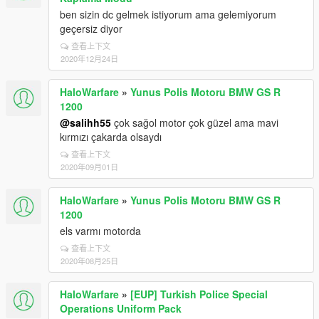
ben sizin dc gelmek istiyorum ama gelemiyorum
geçersiz diyor
查看上下文
2020年12月24日
HaloWarfare
»
Yunus Polis Motoru BMW GS R
1200
@salihh55
çok sağol motor çok güzel ama mavi
kırmızı çakarda olsaydı
查看上下文
2020年09月01日
HaloWarfare
»
Yunus Polis Motoru BMW GS R
1200
els varmı motorda
查看上下文
2020年08月25日
HaloWarfare
»
[EUP] Turkish Police Special
Operations Uniform Pack