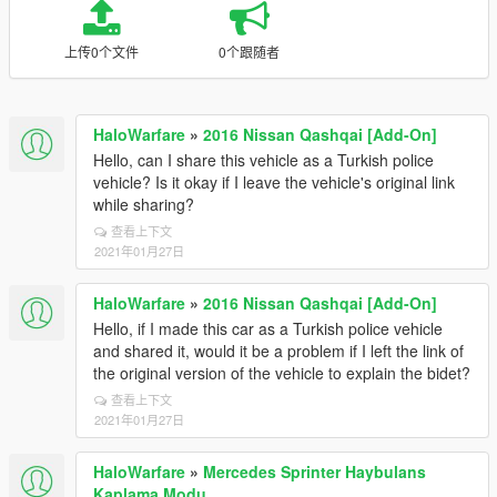
上传0个文件
0个跟随者
HaloWarfare
»
2016 Nissan Qashqai [Add-On]
Hello, can I share this vehicle as a Turkish police
vehicle? Is it okay if I leave the vehicle's original link
while sharing?
查看上下文
2021年01月27日
HaloWarfare
»
2016 Nissan Qashqai [Add-On]
Hello, if I made this car as a Turkish police vehicle
and shared it, would it be a problem if I left the link of
the original version of the vehicle to explain the bidet?
查看上下文
2021年01月27日
HaloWarfare
»
Mercedes Sprinter Haybulans
Kaplama Modu