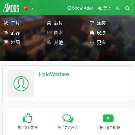
Show Adult
登入
工具
载具
涂装
武器
脚本
皮肤
地图
其他
更多
HaloWarfare
赞了0个文件
写了7个评论
上传了0个视频