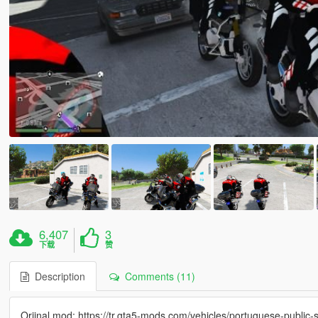
6,407
3
下载
赞
Description
Comments (11)
Orjinal mod: https://tr.gta5-mods.com/vehicles/portuguese-public-