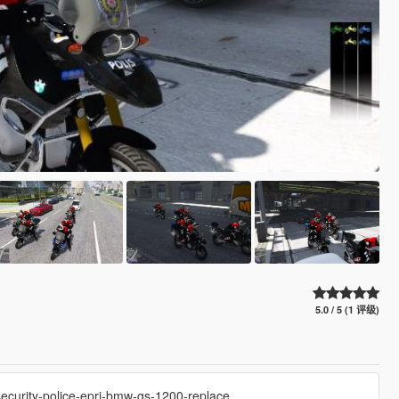
5.0 / 5 (1 评级)
security-police-epri-bmw-gs-1200-replace