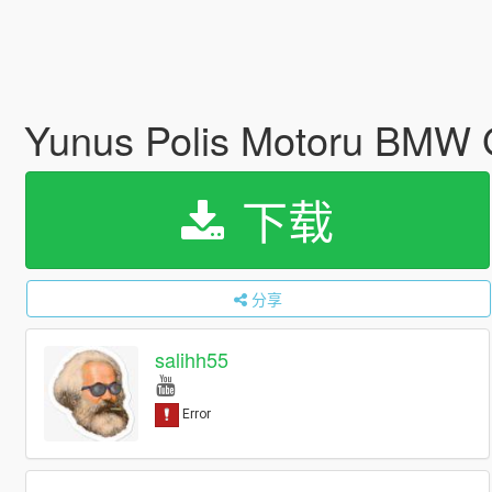
Yunus Polis Motoru BMW
下载
分享
salihh55