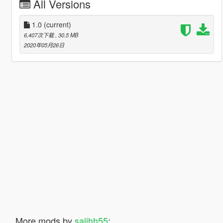
All Versions
1.0
(current)
6,407次下载
, 30.5 MB
2020年05月26日
More mods by
salihh55
: