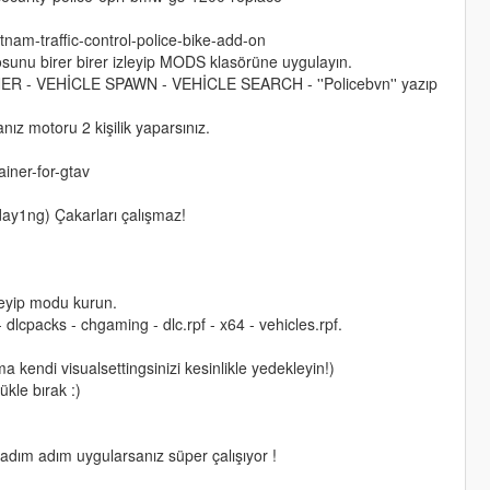
etnam-traffic-control-police-bike-add-on
eosunu birer birer izleyip MODS klasörüne uygulayın.
ER - VEHİCLE SPAWN - VEHİCLE SEARCH - ''Policebvn'' yazıp
ız motoru 2 kişilik yaparsınız.
iner-for-gtav
ay1ng) Çakarları çalışmaz!
zleyip modu kurun.
cpacks - chgaming - dlc.rpf - x64 - vehicles.rpf.
ma kendi visualsettingsinizi kesinlikle yedekleyin!)
kle bırak :)
 adım adım uygularsanız süper çalışıyor !