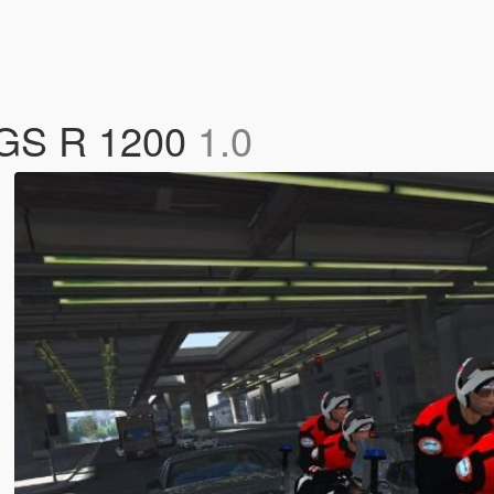
 GS R 1200
1.0