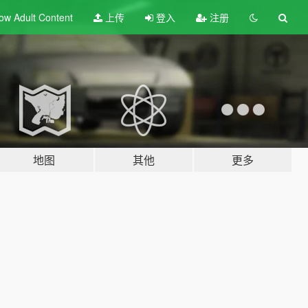
ow Adult
Content
上传
登入
注册
地图
其他
更多