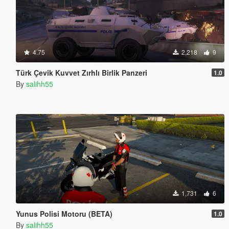
4.75
2,218
9
Türk Çevik Kuvvet Zırhlı Birlik Panzeri
1.0
By
salihh55
1,731
6
Yunus Polisi Motoru (BETA)
1.0
By
salihh55