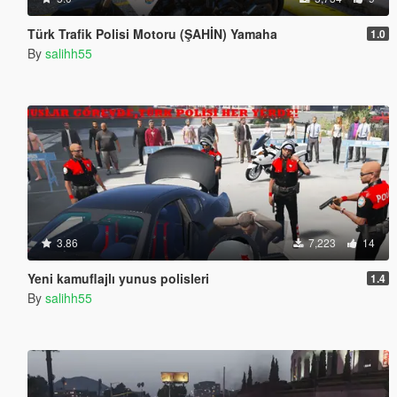
Türk Trafik Polisi Motoru (ŞAHİN) Yamaha
1.0
By
salihh55
3.86
7,223
14
Yeni kamuflajlı yunus polisleri
1.4
By
salihh55