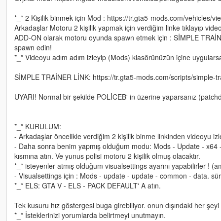
*_* 2 Kişilik binmek için Mod : https://tr.gta5-mods.com/vehicles/vi
Arkadaşlar Motoru 2 kişilik yapmak için verdiğim linke tıklayıp vid
ADD-ON olarak motoru oyunda spawn etmek için : SİMPLE TRAİN
spawn edin!
*_* Videoyu adım adım izleyip (Mods) klasörünüzün içine uygularsan
SİMPLE TRAİNER LİNK: https://tr.gta5-mods.com/scripts/simple-tra
UYARI! Normal bir şekilde POLİCEB' in üzerine yaparsanız (patchd
*_* KURULUM:
- Arkadaşlar öncelikle verdiğim 2 kişilik binme linkinden videoyu i
- Daha sonra benim yapmış olduğum modu: Mods - Update - x64 - dl
kısmına atın. Ve yunus polisi motoru 2 kişilik olmuş olacaktır.
*_* isteyenler atmış olduğum visualsettings ayarını yapabilirler ! (a
- Visualsettings için : Mods - update - update - common - data. sürü
*_* ELS: GTA V - ELS - PACK DEFAULT' A atın.
Tek kusuru hız göstergesi buga girebiliyor. onun dışındaki her şeyi
*_* İsteklerinizi yorumlarda belirtmeyi unutmayın.