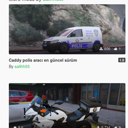
606
1
Caddy polis aracı en güncel sürüm
1.0
By
salihh55
5.0
5,734
9