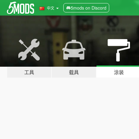
5mods on Discord
中文
工具
载具
涂装