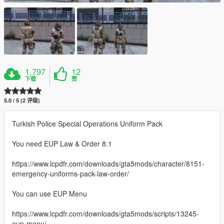
1,797
12
下载
赞
5.0 / 5 (2 评级)
Turkish Police Special Operations Uniform Pack
You need EUP Law & Order 8.1
https://www.lcpdfr.com/downloads/gta5mods/character/8151-
emergency-uniforms-pack-law-order/
You can use EUP Menu
https://www.lcpdfr.com/downloads/gta5mods/scripts/13245-
eup-menu/