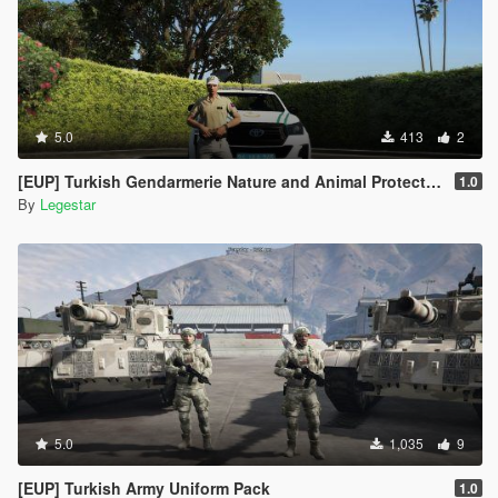
5.0
413
2
[EUP] Turkish Gendarmerie Nature and Animal Protection Team
1.0
By
Legestar
5.0
1,035
9
[EUP] Turkish Army Uniform Pack
1.0