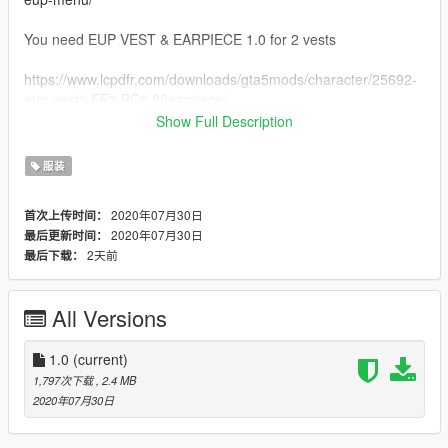
You need EUP VEST & EARPIECE 1.0 for 2 vests
https://www.lcpdfr.com/downloads/gta5mods/character/25692-
eup-vest%EF%BC%86earpiece/
Show Full Description
You can use wardrobe.ini if you want uniforms ready
服装
2020年07月30日
首次上传时间：
2020年07月30日
最后更新时间：
2天前
最后下载：
All Versions
1.0
(current)
1,797次下载
, 2.4 MB
2020年07月30日