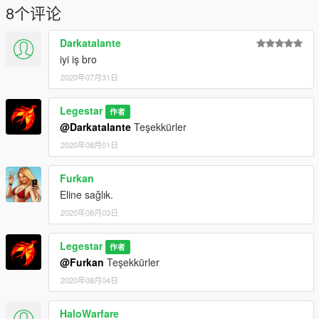
8个评论
Darkatalante
iyi iş bro
2020年07月31日
Legestar
作者
@Darkatalante
Teşekkürler
2020年08月01日
Furkan
Eline sağlık.
2020年08月03日
Legestar
作者
@Furkan
Teşekkürler
2020年08月04日
HaloWarfare