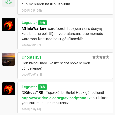
eup menüden nasıl bulabilirim
2020年08月25日
Legestar
作者
@HaloWarfare
wardrobe.ini dosyası var o dosyayı
kurulumunu belirttiğim yere atarsanız eup menude
wardrobe kısmında hazır gözükecektir
2020年08月27日
GhostTR51
Çok kaliteli mod (keşke script hook hemen
güncellense)
2020年09月11日
Legestar
作者
@GhostTR51
Teşekkürler.Script Hook güncellendi
http://www.dev-c.com/gtav/scripthookv/
bu linkten
yeni sürümünü indirebilirsiniz
2020年09月14日