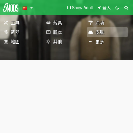
Show Adult
登入
工具
载具
涂装
武器
脚本
皮肤
地图
其他
更多