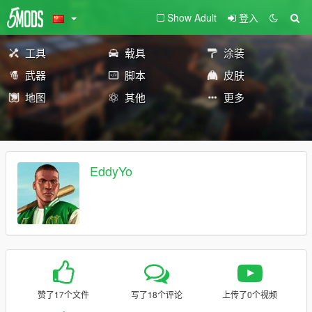
Show Adult
登入
工具
载具
涂装
武器
脚本
皮肤
地图
其他
更多
EddyYo
赞了17个文件
写了18个评论
上传了0个视频