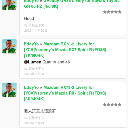
EddyYo
»
GReddy GR86 Livery for NoHz's Toyota
GR 86 RZ [4/6/8K]
Good
查看上下文
2022年11月22日
EddyYo
»
Mazdam RX78-2 Livery for
[YCA]Vsoreny's Mazda RX7 Spirit R (FD3S)
[8K/6K/4K]
@Lumen
QuantV and 4K
查看上下文
2022年11月21日
EddyYo
»
Mazdam RX78-2 Livery for
[YCA]Vsoreny's Mazda RX7 Spirit R (FD3S)
[8K/6K/4K]
丢人玩意儿请退群
查看上下文
2022年11月21日