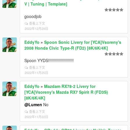
V | Tuning | Template]
gooodjob
查看上下文
2022年12月29日
EddyYo
»
Spoon Sonic Livery for [YCA]Vsoreny's
2008 Honda Civic Type-R (FD2) [8K/6K/4K]
Spoon YYDS!!!!!!!!!!!!!!!!!!!!!!
查看上下文
2022年11月25日
EddyYo
»
Mazdam RX78-2 Livery for
[YCA]Vsoreny's Mazda RX7 Spirit R (FD3S)
[8K/6K/4K]
@Lumen
No
查看上下文
2022年11月22日