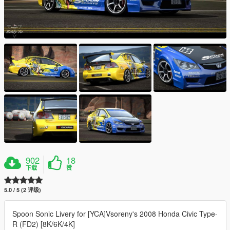
902
18
下载
赞
5.0 / 5 (2 评级)
Spoon Sonic Livery for [YCA]Vsoreny's 2008 Honda Civic Type-
R (FD2) [8K/6K/4K]