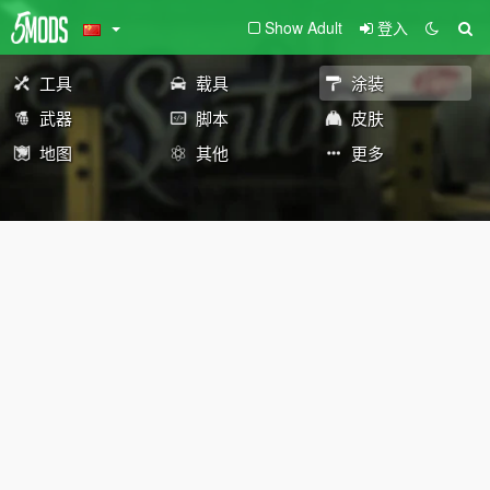
Show Adult
登入
工具
载具
涂装
武器
脚本
皮肤
地图
其他
更多