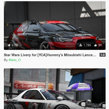
4.78
1,789
30
Star Wars Livery for [YCA]Vsoreny's Mitsubishi Lancer Evolution X (CZ4A) [8K/6K/4K]
1.0
By
Mario_O