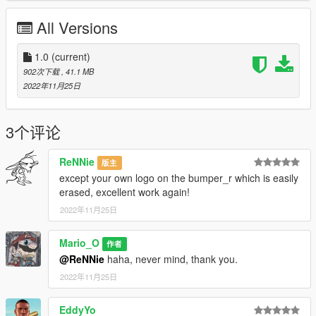
All Versions
1.0
(current)
902次下载
, 41.1 MB
2022年11月25日
3个评论
ReNNie
版主
except your own logo on the bumper_r which is easily
erased, excellent work again!
2022年11月25日
Mario_O
作者
@ReNNie
haha, never mind, thank you.
2022年11月25日
EddyYo