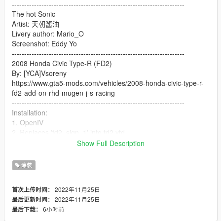
----------------------------------------------------------------------
The hot Sonic
Artist: 天朝酱油
Livery author: Mario_O
Screenshot: Eddy Yo
----------------------------------------------------------------------
2008 Honda Civic Type-R (FD2)
By: [YCA]Vsoreny
https://www.gta5-mods.com/vehicles/2008-honda-civic-type-r-
fd2-add-on-rhd-mugen-j-s-racing
----------------------------------------------------------------------
Installation:
1. OpenIV
2. Replaces 'fd2_sign_1' into fd2.ytd
3. Enjoy!
Show Full Description
----------------------------------------------------------------------
Please contact the author and indicate the source before use
涂装
and modification
Do not use for commercial purposes
2022年11月25日
首次上传时间：
Thank you very much
2022年11月25日
最后更新时间：
6小时前
最后下载：