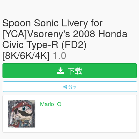
Spoon Sonic Livery for
[YCA]Vsoreny's 2008 Honda
Civic Type-R (FD2)
[8K/6K/4K]
1.0
下载
分享
Mario_O