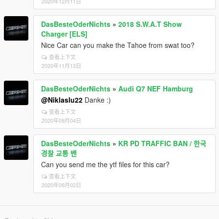
2020年12月11日
DasBesteOderNichts
»
2018 S.W.A.T Show
Charger [ELS]
Nice Car can you make the Tahoe from swat too?
查看上下文
2020年11月13日
DasBesteOderNichts
»
Audi Q7 NEF Hamburg
@Niklaslu22
Danke :)
查看上下文
2020年09月04日
DasBesteOderNichts
»
KR PD TRAFFIC BAN / 한국
경찰 교통 밴
Can you send me the ytf files for this car?
查看上下文
2020年09月02日