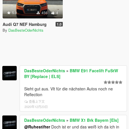
5.0
456
4
Audi Q7 NEF Hamburg
1.0
By
DasBesteOderNichts
DasBesteOderNichts
»
BMW E91 Facelift FuStW
BY [Replace | ELS]
Sieht gut aus. Vlt für die nächsten Autos noch ne
Reflection
查看上下文
2020年12月23日
DasBesteOderNichts
»
BMW X1 Brk Bayern [Els]
@Ruhestifter
Doch ist er und das weiß ich da ich in