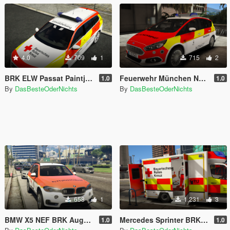
4.0
709
1
715
2
BRK ELW Passat Paintjob
Feuerwehr München NEF Ford S-Max Paintjob [ELS]
1.0
1.0
By
DasBesteOderNichts
By
DasBesteOderNichts
658
1
1,231
3
BMW X5 NEF BRK Augsburg [ELS]
Mercedes Sprinter BRK RTW Paintjob [ELS]
1.0
1.0