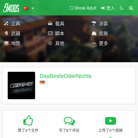
Show Adult
登入
工具
载具
涂装
武器
脚本
皮肤
地图
其他
更多
DasBesteOderNichts
赞了4个文件
写了8个评论
上传了0个视频