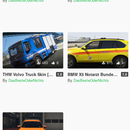
By
DasBesteOderNichts
By
DasBesteOderNichts
483
8
815
3
THW Volvo Truck Skin [ELS]
BMW X5 Notarzt Bundeswehr Koblenz [ELS]
1.0
1.0
By
DasBesteOderNichts
By
DasBesteOderNichts