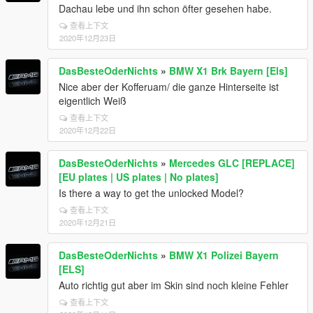
Dachau lebe und ihn schon öfter gesehen habe.
查看上下文
2020年12月23日
DasBesteOderNichts
»
BMW X1 Brk Bayern [Els]
Nice aber der Kofferuam/ die ganze Hinterseite ist
eigentlich Weiß
查看上下文
2020年12月22日
DasBesteOderNichts
»
Mercedes GLC [REPLACE]
[EU plates | US plates | No plates]
Is there a way to get the unlocked Model?
查看上下文
2020年12月21日
DasBesteOderNichts
»
BMW X1 Polizei Bayern
[ELS]
Auto richtig gut aber im Skin sind noch kleine Fehler
查看上下文