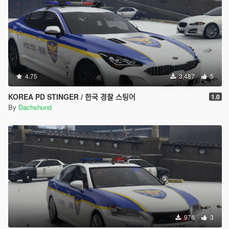
4.75
3,487
5
KOREA PD STINGER / 한국 경찰 스팅어
1.0
By
Dachshund
976
3