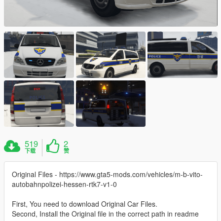
519
2
下载
赞
Original Files - https://www.gta5-mods.com/vehicles/m-b-vito-
autobahnpolizei-hessen-rtk7-v1-0
First, You need to download Original Car Files.
Second, Install the Original file in the correct path in readme