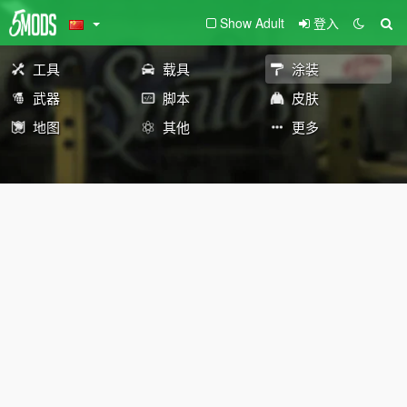
Show Adult
登入
工具
载具
涂装
武器
脚本
皮肤
地图
其他
更多